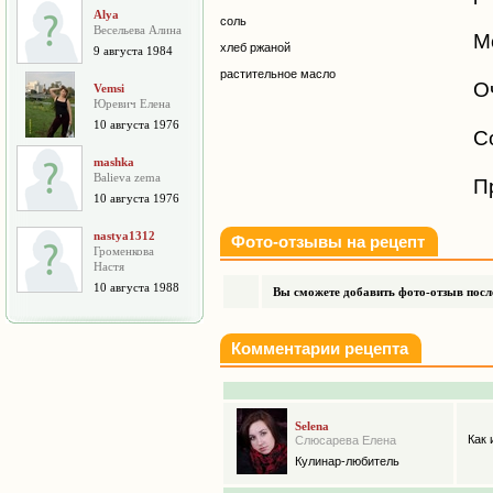
Alya
соль
Весельева Алина
М
хлеб ржаной
9 августа 1984
растительное масло
О
Vemsi
Юревич Елена
10 августа 1976
С
mashka
Balieva zema
П
10 августа 1976
nastya1312
Фото-отзывы на рецепт
Громенкова
Настя
10 августа 1988
Вы сможете добавить фото-отзыв после
Комментарии рецепта
Selena
Как 
Слюсарева Елена
Кулинар-любитель