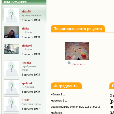
ДНИ РОЖДЕНИЯ
alina58
кузнецова алина
7 августа 1958
Пошаговые фото рецепта
alinka
Б. Алина
8 августа 1989
alinka08
Б. Алина
8 августа 1989
lenozka
Увеличить
серебрякова
елена
8 августа 1975
apolanski
Ингредиенты
А Андрей
8 августа 1979
яблоки 2 шт
Х
(
L1987
морковь 2 шт
Крючина Елена
п
орехи грецкие рубленные 1/2 стакана
8 августа 1987
р
майонез