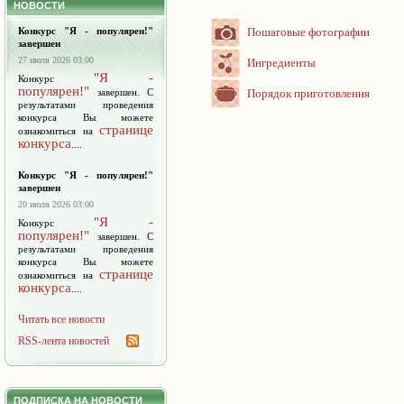
НОВОСТИ
Конкурс "Я - популярен!"
Пошаговые фотографии
завершен
27 июля 2026 03:00
Ингредиенты
"Я -
Конкурс
популярен!"
завершен. С
Порядок приготовления
результатами проведения
конкурса Вы можете
странице
ознакомиться на
конкурса
....
Конкурс "Я - популярен!"
завершен
20 июля 2026 03:00
"Я -
Конкурс
популярен!"
завершен. С
результатами проведения
конкурса Вы можете
странице
ознакомиться на
конкурса
....
Читать все новости
RSS-лента новостей
ПОДПИСКА НА НОВОСТИ