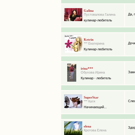
Galina
Да, 
Пустовалова Галина
кулинар-любитель
Ketrin
Дочк
*** Екатерина
Кулинар-любитель
irina***
Зам
Обухова Ирина
Кулинар - любитель
SuperStar
Слюн
*** Катя
Начинающий...
elena
Здор
Кротова Елена