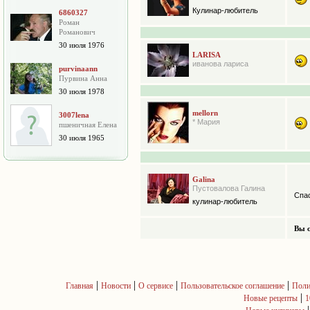
Кулинар-любитель
6860327
Роман
Романович
30 июля 1976
LARISA
иванова лариса
purvinaann
Пурвина Анна
30 июля 1978
mellorn
3007lena
* Мария
пшеничная Елена
30 июля 1965
Galina
Пустовалова Галина
Спа
кулинар-любитель
Вы с
|
|
|
|
Главная
Новости
О сервисе
Пользовательское соглашение
Поли
|
Новые рецепты
1