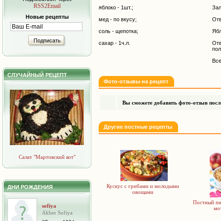
RSS2Email
яблоко - 1шт.;
Зал
Новые рецепты
мед - по вкусу;
Отв
соль - щепотка;
Ябл
Подписать
сахар - 1ч.л.
Отв
пол
Все
СЛУЧАЙНЫЙ РЕЦЕПТ
Фото-отзывы на рецепт
Вы сможете добавить фото-отзыв после
Другие постные рецепты
Салат "Мартовский кот"
Кускус с грибами и молодыми
ДНИ РОЖДЕНИЯ
овощами
Постный п
sofiya
мо
Akber Sofiya