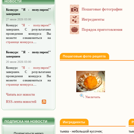
НОВОСТИ
Пошаговые фотографии
Конкурс "Я - популярен!"
завершен
Ингредиенты
27 июля 2026 03:00
Конкурс
"Я - популярен!"
Порядок приготовления
завершен. С результатами
проведения конкурса Вы
можете ознакомиться на
странице конкурса
....
Конкурс "Я - популярен!"
завершен
Пошаговые фото рецепта
20 июля 2026 03:00
Конкурс
"Я - популярен!"
завершен. С результатами
проведения конкурса Вы
можете ознакомиться на
странице конкурса
....
Читать все новости
Увеличить
RSS-лента новостей
ПОДПИСКА НА НОВОСТИ
Ингредиенты
Р
тыква - небольшой кусочек;
тык
Подписаться через