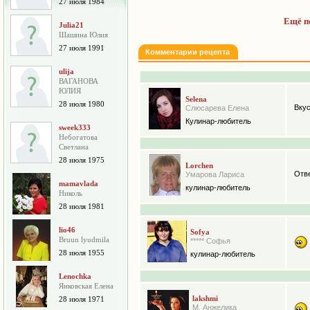
27 июля 1984
Ещё п
Julia21
Шашина Юлия
27 июля 1991
Комментарии рецепта
ulija
ВАГАНОВА
ЮЛИЯ
Selena
28 июля 1980
Вкус
Слюсарева Елена
Кулинар-любитель
sweek333
Небогатова
Cветлана
28 июля 1975
Lorchen
Отве
Умарова Лариса
mamavlada
кулинар-любитель
Николь
28 июля 1981
lio46
Sofya
Bruun lyudmila
***** Софья
28 июля 1955
кулинар-любитель
Lenochka
Янковская Елена
lakshmi
28 июля 1971
М. Анжелика