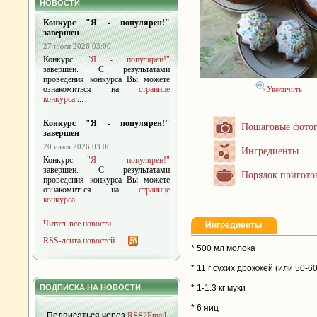
НОВОСТИ
Конкурс "Я - популярен!"
завершен
27 июля 2026 03:00
Конкурс
"Я - популярен!"
завершен. С результатами
проведения конкурса Вы можете
ознакомиться на
странице
Увеличить
конкурса
....
Конкурс "Я - популярен!"
Пошаговые фото
завершен
20 июля 2026 03:00
Ингредиенты
Конкурс
"Я - популярен!"
завершен. С результатами
Порядок пригото
проведения конкурса Вы можете
ознакомиться на
странице
конкурса
....
Читать все новости
Ингредиенты
RSS-лента новостей
* 500 мл молока
* 11 г сухих дрожжей (или 50-6
ПОДПИСКА НА НОВОСТИ
* 1-1.3 кг муки
* 6 яиц
Подписаться через
RSS2Email