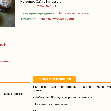
Источник:
Сайт в Интернете
www.say7.info
Категория праздника -
Пасхальные рецепты
Тематика -
Рецепты русской кухни
графии
вления
Рецепт приготовления
1.Молоко немного подогреть (чтобы оно было чуть
дрожжи.
0 г сырых дрожжей)
2.Добавить 500 г муки, хорошо размешать.
3.Поставить в теплое место.