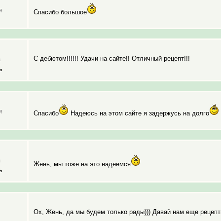
я
Спасибо большое
С дебютом!!!!!! Удачи на сайте!! Отличный рецепт!!!
а
ь
я
Спасибо
Надеюсь на этом сайте я задержусь на долго
а
Жень, мы тоже на это надеемся
ь
Ох, Жень, да мы будем только рады))) Давай нам еще рецепти