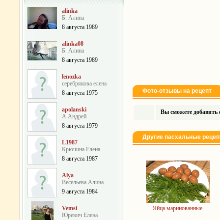
alinka
Б. Алина
8 августа 1989
alinka08
Б. Алина
8 августа 1989
lenozka
серебрякова елена
Фото-отзывы на рецепт
8 августа 1975
apolanski
Вы сможете добавить ф
А Андрей
8 августа 1979
Другие пасхальные реце
L1987
Крючина Елена
8 августа 1987
Alya
Весельева Алина
9 августа 1984
Vemsi
Яйца маринованные
Юревич Елена