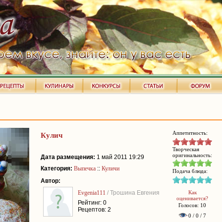
Аппетитность:
Кулич
Творческая
оригинальность:
Дата размещения:
1 май 2011 19:29
Категория:
Выпечка
::
Куличи
Подача блюда:
Автор:
Evgenia111
/ Трошина Евгения
Как
оценивается?
Рейтинг: 0
Голосов: 10
Рецептов: 2
0 / 0 / 7