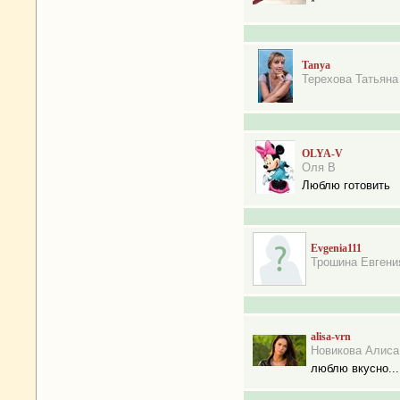
*
Tanya
Терехова Татьяна
OLYA-V
Оля В
Люблю готовить
Evgenia111
Трошина Евгени
alisa-vrn
Новикова Алиса
люблю вкусно...