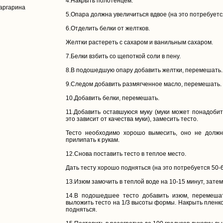
4.Накрыть полотенцем.
маргарина
5.Опара должна увеличиться вдвое (на это потребуется
6.Отделить белки от желтков.
Желтки растереть с сахаром и ванильным сахаром.
7.Белки взбить со щепоткой соли в пену.
8.В подошедшую опару добавить желтки, перемешать.
9.Следом добавить размягченное масло, перемешать.
10.Добавить белки, перемешать.
11.Добавить оставшуюся муку (муки может понадобит
это зависит от качества муки), замесить тесто.
Тесто необходимо хорошо вымесить, оно не долж
прилипать к рукам.
12.Снова поставить тесто в теплое место.
Дать тесту хорошо подняться (на это потребуется 50-6
13.Изюм замочить в теплой воде на 10-15 минут, затем
14.В подошедшее тесто добавить изюм, перемеша
выложить тесто на 1/3 высоты формы. Накрыть пленко
подняться.