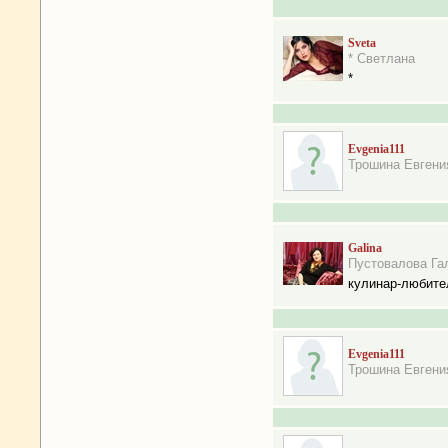
Sveta
* Светлана
*
Evgenia111
Трошина Евгени
Galina
Пустовалова Га
кулинар-любите
Evgenia111
Трошина Евгени