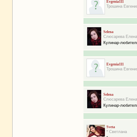
Evgenia111
Трошина Евгени
Selena
Слюсарева Елен
Кулинар-любител
Evgenia111
Трошина Евгени
Selena
Слюсарева Елен
Кулинар-любител
Sveta
* Светлана