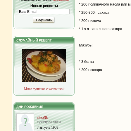
* 200 г сливочного масла или 
Новые рецепты
* 250-300 г сахара
Подписать
* 200 г изюма
* 1 ч.л. ванильного сахара
СЛУЧАЙНЫЙ РЕЦЕПТ
глазурь:
* 3 белка
* 200 г сахара
Мясо тушёное с картошкой
ДНИ РОЖДЕНИЯ
alina58
кузнецова алина
7 августа 1958