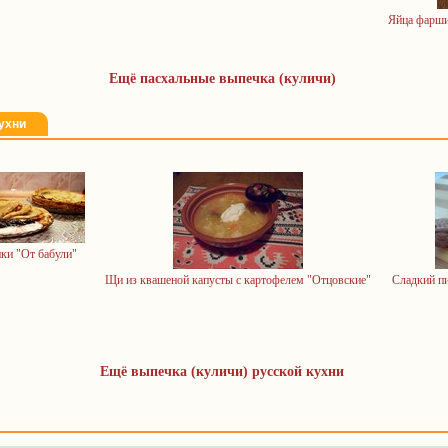
Яйца фарши
Ещё пасхальные выпечка (куличи)
ухни
ки "От бабули"
Щи из квашеной капусты с картофелем "Отцовские"
Сладкий п
Ещё выпечка (куличи) русской кухни