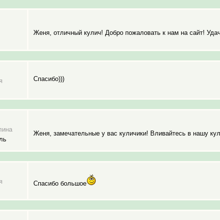
Женя, отличный кулич! Добро пожаловать к нам на сайт! Удач
Спасибо)))
я
лина
Женя, замечательные у вас куличики! Вливайтесь в нашу ку
ль
я
Спасибо большое