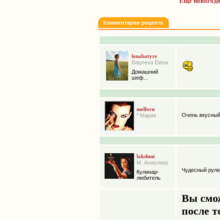
Ещё новогодн
Комментарии рецепта
lenabatyre
Batyreva Elena
Домашний
шеф...
mellorn
Очень вкусный 
* Мария
lakshmi
М. Анжелика
Чудесный руле
Кулинар-
любитель
Вы смо
после т