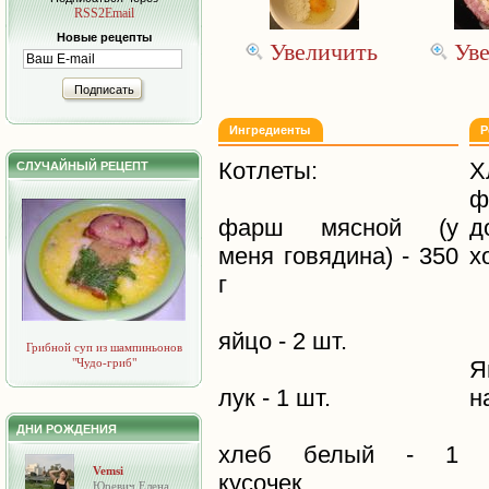
RSS2Email
Новые рецепты
Увеличить
Ув
Подписать
Ингредиенты
Р
Котлеты:
Х
СЛУЧАЙНЫЙ РЕЦЕПТ
ф
фарш мясной (у
д
меня говядина) - 350
х
г
яйцо - 2 шт.
Грибной суп из шампиньонов
"Чудо-гриб"
Я
лук - 1 шт.
н
ДНИ РОЖДЕНИЯ
хлеб белый - 1
Vemsi
кусочек
Юревич Елена