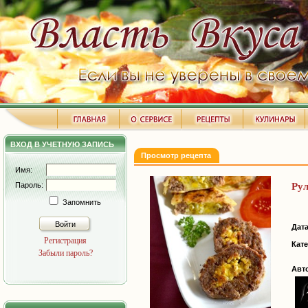
ВХОД В УЧЕТНУЮ ЗАПИСЬ
Просмотр рецепта
Имя:
Пароль:
Рул
Запомнить
Войти
Дат
Регистрация
Кате
Забыли пароль?
Авт