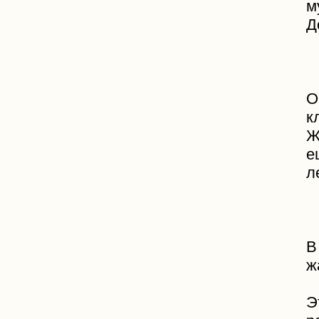
м
Д
О
к
Ж
е
л
В
ж
Э