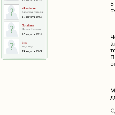
5
vikavikako
с
Карасёва Наталья
11 августа 1983
Nataliano
Натали Наталья
12 августа 1984
Ч
а
kety
kety kety
т
13 августа 1979
П
о
М
д
С