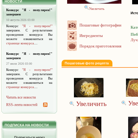
НОВОСТИ
Увеличить
Конкурс "Я - популярен!"
Ист
завершен
10 августа 2026 03:00
Пошаговые фотографии
Конкурс
"Я - популярен!"
Кат
завершен. С результатами
Поб
проведения конкурса Вы
Ингредиенты
можете ознакомиться на
Луч
странице конкурса
....
Порядок приготовления
Конкурс "Я - популярен!"
завершен
Пошаговые фото рецепта
27 июля 2026 03:00
Конкурс
"Я - популярен!"
завершен. С результатами
проведения конкурса Вы
можете ознакомиться на
странице конкурса
....
Читать все новости
Ув
Увеличить
RSS-лента новостей
ПОДПИСКА НА НОВОСТИ
Подписаться через