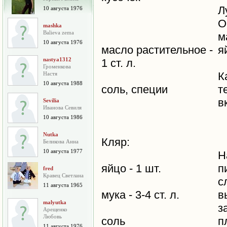
Л
10 августа 1976
О
mashka
Balieva zema
м
10 августа 1976
масло растительное -
я
nastya1312
1 ст. л.
Громенкова
К
Настя
10 августа 1988
соль, специи
т
в
Sevilia
Иванова Севиля
10 августа 1986
Nutka
Кляр:
Беликова Анна
10 августа 1977
Н
яйцо - 1 шт.
п
fred
Кравец Светлана
с
11 августа 1965
мука - 3-4 ст. л.
в
malyutka
з
Арещенко
Любовь
соль
п
11 августа 1976