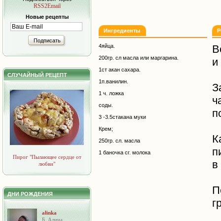
RSS2Email
Новые рецепты
Ингредиенты
Р
Подписать
4яйца.
В
200гр. сл масла или маргарина.
и
1ст акан сахара.
СЛУЧАЙНЫЙ РЕЦЕПТ
1п.ванилин.
З
1 ч. ложка
ч
соды.
п
3 -3.5стакана муки
Крем;
К
250гр. сл. масла
п
1 баночка сг. молока
Пирог "Пылающее сердце от
в
любви"
П
ДНИ РОЖДЕНИЯ
г
alinka
Б. Алина