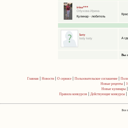
irina***
Обухова Ирина
Крас
Кулинар - любитель
kety
А гд
kety kety
Вы с
|
|
|
|
Главная
Новости
О сервисе
Пользовательское соглашение
Поли
|
Новые рецепты
1
Новые кулинары
|
|
Правила конкурсов
Действующие конкурсы
Все 