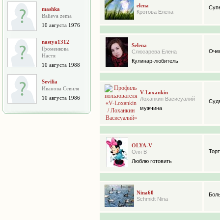
elena
Супе
mashka
Кротова Елена
Balieva zema
10 августа 1976
nastya1312
Selena
Громенкова
Очен
Слюсарева Елена
Настя
Кулинар-любитель
10 августа 1988
Sevilia
Иванова Севиля
V-Loxankin
10 августа 1986
Лоханкин Васисуалий
Судя
мужчина
OLYA-V
Торт
Оля В
Люблю готовить
Nina60
Бол
Schmidt Nina