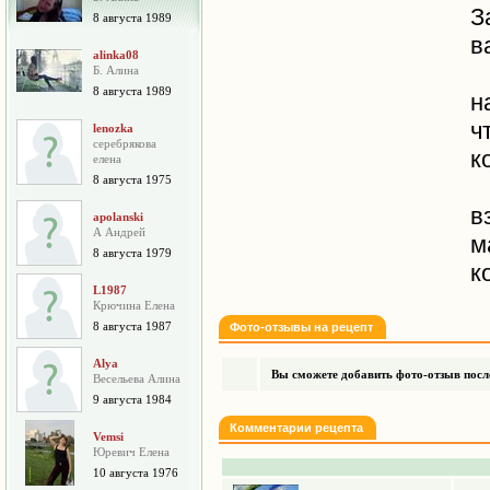
З
8 августа 1989
в
alinka08
Б. Алина
8 августа 1989
н
ч
lenozka
серебрякова
к
елена
8 августа 1975
в
apolanski
А Андрей
м
8 августа 1979
к
L1987
Крючина Елена
8 августа 1987
Фото-отзывы на рецепт
Alya
Вы сможете добавить фото-отзыв после
Весельева Алина
9 августа 1984
Комментарии рецепта
Vemsi
Юревич Елена
10 августа 1976