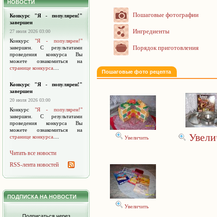
НОВОСТИ
Пошаговые фотографии
Конкурс "Я - популярен!"
завершен
Ингредиенты
27 июля 2026 03:00
Конкурс
"Я - популярен!"
Порядок приготовления
завершен. С результатами
проведения конкурса Вы
можете ознакомиться на
странице конкурса
....
Пошаговые фото рецепта
Конкурс "Я - популярен!"
завершен
20 июля 2026 03:00
Конкурс
"Я - популярен!"
завершен. С результатами
проведения конкурса Вы
можете ознакомиться на
Увели
странице конкурса
....
Увеличить
Читать все новости
RSS-лента новостей
ПОДПИСКА НА НОВОСТИ
Увеличить
Подписаться через