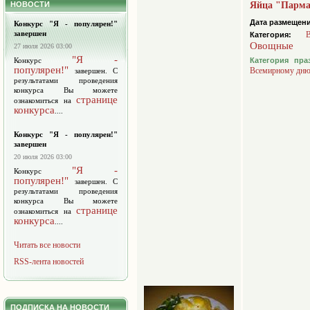
НОВОСТИ
Яйца "Парма
Дата размещени
Конкурс "Я - популярен!"
завершен
Категория:
Овощные
27 июля 2026 03:00
"Я -
Конкурс
Категория пр
популярен!"
Всемирному дню
завершен. С
результатами проведения
конкурса Вы можете
странице
ознакомиться на
конкурса
....
Конкурс "Я - популярен!"
завершен
20 июля 2026 03:00
"Я -
Конкурс
популярен!"
завершен. С
результатами проведения
конкурса Вы можете
странице
ознакомиться на
конкурса
....
Читать все новости
RSS-лента новостей
ПОДПИСКА НА НОВОСТИ