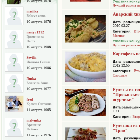
10 августа 1976
Участник конку
Лучший рецепт н
mashka
Аварский хи
Balieva zema
10 августа 1976
Дата размещен
2010 03:27
Вто
Категория:
nastya1312
Мясные
Громенкова
Настя
Участник конку
Лучший рецепт н
10 августа 1988
Картофель по
Sevilia
Дата размещен
Иванова Севиля
2012 12:55
10 августа 1986
Вто
Категория:
Овощные
Nutka
Беликова Анна
10 августа 1977
Рулеты из г
"Прованские
огурчики"
fred
Кравец Светлана
Дата размещени
11 августа 1965
19:11
Категория:
Втор
malyutka
Арещенко
Рулетики из 
Любовь
"Трио"
11 августа 1976
Дата размещен