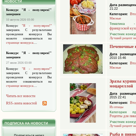
НОВОСТИ
Дата размещен
21:22
Конкурс "Я - популярен!"
Вто
завершен
Категория:
Мясные
10 августа 2026 03:00
Тематик
Конкурс
"Я - популярен!"
французской кух
завершен. С результатами
проведения конкурса Вы
Участник конку
Лучший рецепт н
можете ознакомиться на
странице конкурса
....
Печеночные 
Конкурс "Я - популярен!"
Дата размещен
завершен
2010 15:46
27 июля 2026 03:00
Вто
Категория:
Мясные
Конкурс
"Я - популярен!"
завершен. С результатами
проведения конкурса Вы
Зразы курин
можете ознакомиться на
странице конкурса
....
моцареллой
Дата размещен
Читать все новости
2015 22:41
Вто
Категория:
RSS-лента новостей
Из птицы
Категория п
Рецепты для пик
Участник конку
ПОДПИСКА НА НОВОСТИ
Лучший рецепт н
Рыба в пивн
Подписаться через