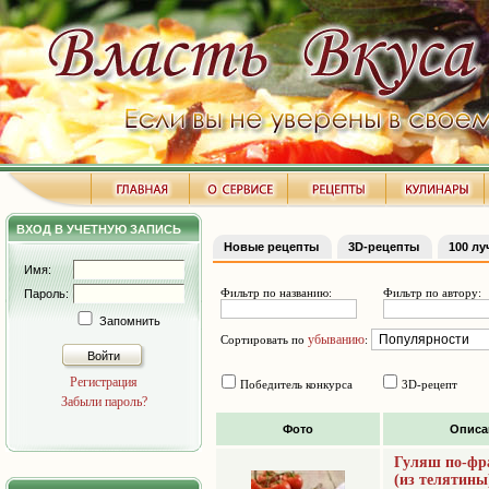
ВХОД В УЧЕТНУЮ ЗАПИСЬ
Новые рецепты
3D-рецепты
100 л
Имя:
Фильтр по названию:
Фильтр по автору:
Пароль:
Запомнить
убыванию
Сортировать по
:
Войти
Регистрация
Победитель конкурса
3D-рецепт
Забыли пароль?
Фото
Описа
Гуляш по-фр
(из телятины