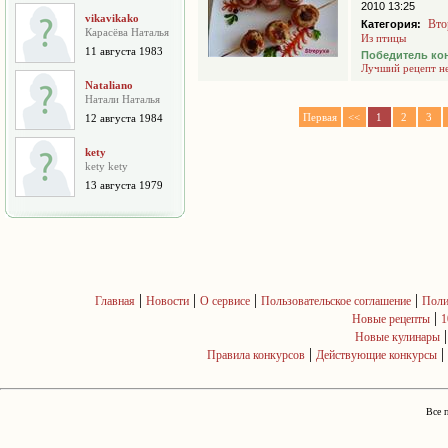
2010 13:25
vikavikako
Вто
Категория:
Карасёва Наталья
Из птицы
11 августа 1983
Победитель ко
Лучший рецепт н
Nataliano
Натали Наталья
Первая
<<
1
2
3
12 августа 1984
kety
kety kety
13 августа 1979
|
|
|
|
Главная
Новости
О сервисе
Пользовательское соглашение
Поли
|
Новые рецепты
1
Новые кулинары
|
|
Правила конкурсов
Действующие конкурсы
Все 