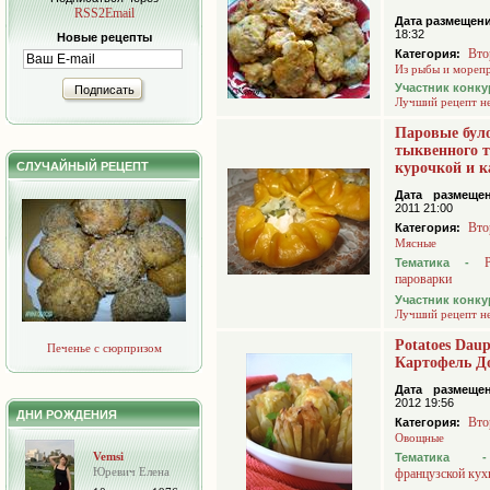
RSS2Email
Дата размещени
18:32
Новые рецепты
Вто
Категория:
Из рыбы и мореп
Участник конку
Подписать
Лучший рецепт н
Паровые бул
тыквенного т
СЛУЧАЙНЫЙ РЕЦЕПТ
курочкой и 
Дата размещен
2011 21:00
Вто
Категория:
Мясные
Тематика -
пароварки
Участник конку
Лучший рецепт н
Potatoes Dau
Печенье с сюрпризом
Картофель Д
Дата размещен
2012 19:56
ДНИ РОЖДЕНИЯ
Вто
Категория:
Овощные
Vemsi
Тематик
Юревич Елена
французской кух