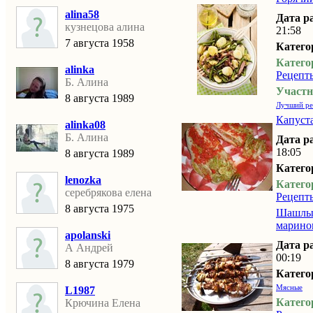
alina58
Дата р
кузнецова алина
21:58
7 августа 1958
Катего
Катего
alinka
Рецепт
Б. Алина
Участн
8 августа 1989
Лучший ре
Капуста
alinka08
Б. Алина
Дата р
18:05
8 августа 1989
Катего
lenozka
Катего
серебрякова елена
Рецепт
8 августа 1975
Шашлык
марино
apolanski
Дата р
А Андрей
00:19
8 августа 1979
Катего
Мясные
L1987
Катего
Крючина Елена