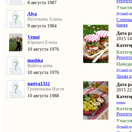
Рецепт
8 августа 1987
Участн
Alya
Лучший ре
Весельева Алина
Слоены
банке
9 августа 1984
Дата р
Vemsi
2015 14
Юревич Елена
Катего
10 августа 1976
Катего
Рецепт
mashka
Победи
Balieva zema
Лучший ре
10 августа 1976
Зразы 
nastya1312
Дата р
Громенкова Настя
2015 22
10 августа 1988
Катего
птицы
Катего
Рецепт
Участн
Лучший ре