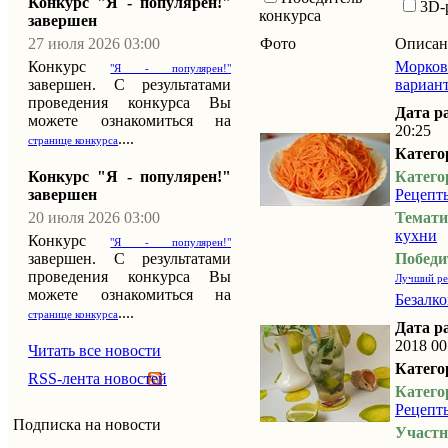
Конкурс "Я - популярен!"
3D-
конкурса
завершен
27 июля 2026 03:00
Фото
Описан
Конкурс
Морков
"Я - популярен!"
завершен. С результатами
вариант
проведения конкурса Вы
Дата р
можете ознакомиться на
20:25
....
странице конкурса
Катего
Конкурс "Я - популярен!"
Катего
завершен
Рецепт
20 июля 2026 03:00
Темати
кухни
Конкурс
"Я - популярен!"
завершен. С результатами
Победи
проведения конкурса Вы
Лучший ре
можете ознакомиться на
Безалк
....
странице конкурса
Дата р
2018 00
Читать все новости
Катего
RSS-лента новостей
Катего
Рецепт
Подписка на новости
Участн