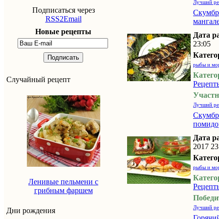
Лучший ре
Подписаться через
Скумбри
RSS2Email
мангал
Новые рецепты
Дата р
23:05
Катего
Подписать
рыбы и мо
Катего
Случайный рецепт
Рецепт
Участн
Лучший ре
Скумбри
помидо
Дата р
2017 23
Катего
рыбы и мо
Катего
Ленивые пельмени с
Рецепт
грибным фаршем
Победи
Лучший ре
Дни рождения
Горячи