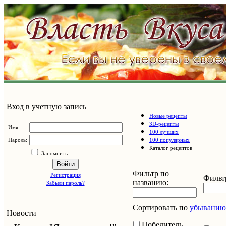
Вход в учетную запись
Новые рецепты
3D-рецепты
Имя:
100 лучших
Пароль:
100 популярных
Каталог рецептов
Запомнить
Войти
Фильтр по
Регистрация
Фильтр
названию:
Забыли пароль?
Сортировать по
убыванию
Новости
Победитель