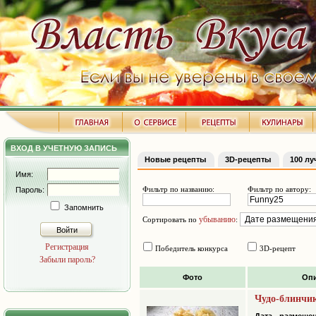
ВХОД В УЧЕТНУЮ ЗАПИСЬ
Новые рецепты
3D-рецепты
100 л
Имя:
Фильтр по названию:
Фильтр по автору:
Пароль:
Запомнить
убыванию
Сортировать по
:
Войти
Регистрация
Победитель конкурса
3D-рецепт
Забыли пароль?
Фото
Оп
Чудо-блинчи