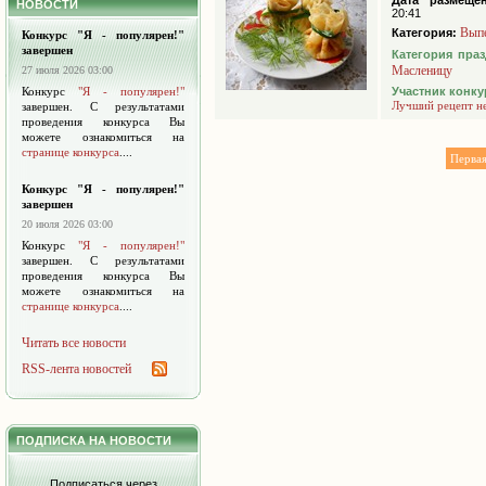
Дата размещен
НОВОСТИ
20:41
Вып
Категория:
Конкурс "Я - популярен!"
завершен
Категория пра
Масленицу
27 июля 2026 03:00
Конкурс
"Я - популярен!"
Участник конку
Лучший рецепт н
завершен. С результатами
проведения конкурса Вы
можете ознакомиться на
странице конкурса
....
Перва
Конкурс "Я - популярен!"
завершен
20 июля 2026 03:00
Конкурс
"Я - популярен!"
завершен. С результатами
проведения конкурса Вы
можете ознакомиться на
странице конкурса
....
Читать все новости
RSS-лента новостей
ПОДПИСКА НА НОВОСТИ
Подписаться через