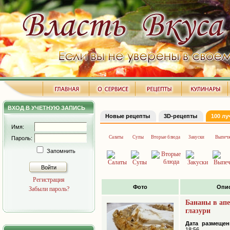
ВХОД В УЧЕТНУЮ ЗАПИСЬ
Новые рецепты
3D-рецепты
100 л
Имя:
Салаты
Супы
Вторые блюда
Закуски
Выпечк
Пароль:
Запомнить
Войти
Регистрация
Фото
Опи
Забыли пароль?
Бананы в ап
глазури
Дата размещен
18:56