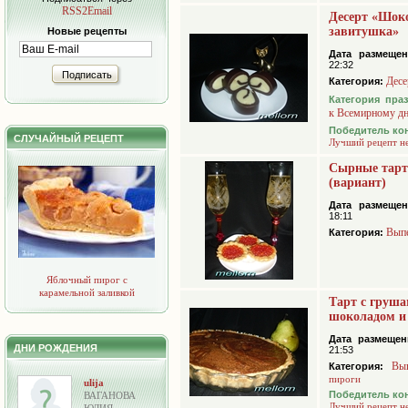
RSS2Email
Десерт «Шок
завитушка»
Новые рецепты
Дата размещен
22:32
Подписать
Десе
Категория:
Категория пра
к Всемирному д
Победитель ко
СЛУЧАЙНЫЙ РЕЦЕПТ
Лучший рецепт н
Сырные тарт
(вариант)
Дата размещен
18:11
Вып
Категория:
Яблочный пирог с
карамельной заливкой
Тарт с груша
шоколадом и
Дата размещен
ДНИ РОЖДЕНИЯ
21:53
Вы
Категория:
пироги
ulija
Победитель ко
ВАГАНОВА
Лучший рецепт н