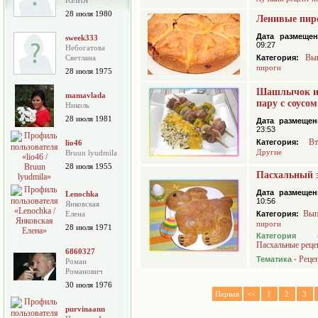
ЮЛИЯ
28 июля 1980
Ленивые пир
Дата размещен
sweek333
09:27
Небогатова
Вы
Cветлана
Категория:
пироги
28 июля 1975
Шашлычок из
mamavlada
пару с соусо
Николь
28 июля 1981
Дата размещен
23:53
В
Категория:
lio46
Другие
Bruun lyudmila
28 июля 1955
Пасхальный 
Дата размещен
Lenochka
10:56
Янковская
Вып
Елена
Категория:
пироги
28 июля 1971
Категория 
Пасхальные реце
6860327
Реце
Тематика -
Роман
Романович
30 июля 1976
Первая
<<
1
2
3
purvinaann