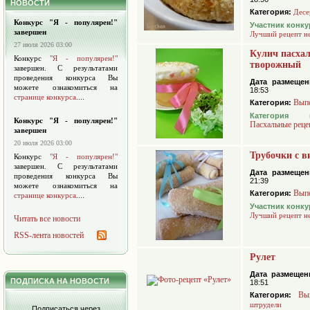
НОВОСТИ
Категория:
Десе
Конкурс "Я - популярен!"
Участник конку
завершен
Лучший рецепт н
27 июля 2026 03:00
Кулич пасха
Конкурс
"Я - популярен!"
творожный
завершен. С результатами
проведения конкурса Вы
Дата размещен
можете ознакомиться на
18:53
странице конкурса
....
Вып
Категория:
Категория 
Конкурс "Я - популярен!"
Пасхальные реце
завершен
20 июля 2026 03:00
Трубочки с 
Конкурс
"Я - популярен!"
завершен. С результатами
Дата размещен
проведения конкурса Вы
21:39
можете ознакомиться на
Вып
Категория:
странице конкурса
....
Участник конку
Лучший рецепт н
Читать все новости
RSS-лента новостей
Рулет
Дата размещен
ПОДПИСКА НА НОВОСТИ
18:51
Вы
Категория:
штрудели
Подписаться через