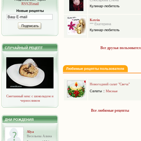
Слюсарева Елена
RSS2Email
Кулинар-любитель
Новые рецепты
Ketrin
*** Екатерина
Подписать
Кулинар-любитель
Все друзья пользовател
СЛУЧАЙНЫЙ РЕЦЕПТ
Любимые рецепты пользователя
Новогодний салат "Свеча"
Салаты
::
Мясные
Сметанный кекс с шоколадом и
черносливом
Все любимые рецепты
ДНИ РОЖДЕНИЯ
Alya
Весельева Алина