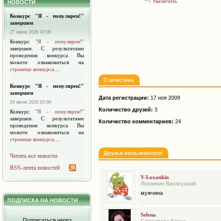
Увеличить
НОВОСТИ
Конкурс "Я - популярен!"
завершен
27 июля 2026 03:00
Конкурс
"Я - популярен!"
завершен. С результатами
проведения конкурса Вы
можете ознакомиться на
странице конкурса
....
Статистика
Конкурс "Я - популярен!"
завершен
Дата регистрации:
17 ноя 2009
20 июля 2026 03:00
Количество друзей:
3
Конкурс
"Я - популярен!"
завершен. С результатами
Количество комментариев:
24
проведения конкурса Вы
можете ознакомиться на
странице конкурса
....
Друзья пользователя
Читать все новости
RSS-лента новостей
V-Loxankin
Лоханкин Васисуалий
мужчина
ПОДПИСКА НА НОВОСТИ
Selena
Подписаться через