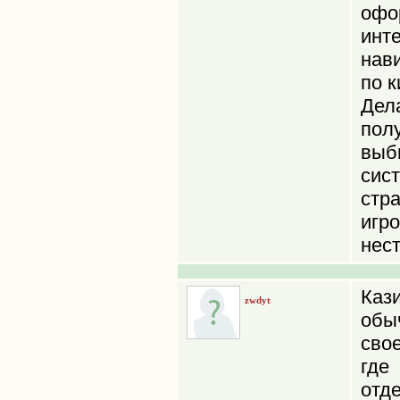
офо
инт
нав
по 
Дел
пол
выб
сис
стр
иг
нес
Каз
zwdyt
обы
сво
гд
отд