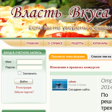
ВХОД В УЧЕТНУЮ ЗАПИСЬ
Просмотр темы форума
Список тем на
Имя:
Изменения в правилах конкурсов
Пароль:
Запомнить
Отр
Войти
admin
Рутов Степан
2014
Регистрация
Сисадмин сайта
Забыли пароль?
По 
реш
тре