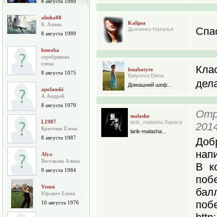
8 августа 1989
alinka08
Kalipsa
Б. Алина
Спа
Дьяченко Наталья
8 августа 1989
lenozka
серебрякова
елена
Кла
lenabatyre
8 августа 1975
Batyreva Elena
дел
Домашний шеф...
apolanski
А Андрей
8 августа 1979
Отр
malasha
L1987
larik_malasha Лариса
2014
Крючина Елена
larik-malasha...
8 августа 1987
Доб
напи
Alya
Весельева Алина
В к
9 августа 1984
поб
Vemsi
бал
Юревич Елена
п
10 августа 1976