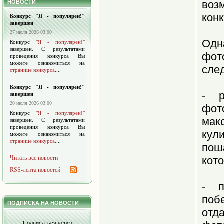
воз
НОВОСТИ
кон
Конкурс "Я - популярен!"
завершен
27 июля 2026 03:00
Од
Конкурс
"Я - популярен!"
завершен. С результатами
фо
проведения конкурса Вы
можете ознакомиться на
сле
странице конкурса
....
Конкурс "Я - популярен!"
- р
завершен
20 июля 2026 03:00
фо
Конкурс
"Я - популярен!"
мак
завершен. С результатами
проведения конкурса Вы
кул
можете ознакомиться на
странице конкурса
....
пош
Читать все новости
кото
RSS-лента новостей
- п
поб
ПОДПИСКА НА НОВОСТИ
отд
Подписаться через