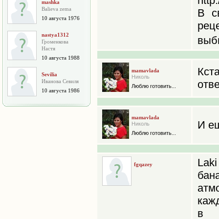
http
mashka
Balieva zema
В с
10 августа 1976
рец
nastya1312
выб
Громенкова
Настя
10 августа 1988
Кст
mamavlada
Sevilia
Николь
Иванова Севиля
отв
Люблю готовить...
10 августа 1986
mamavlada
И ещ
Николь
Люблю готовить...
Lak
fgqazey
бан
атм
каж
в л