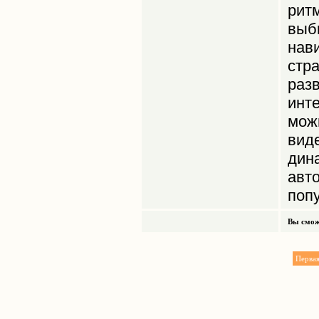
рит
выб
нав
ст
раз
инт
мож
вид
дин
авт
поп
Вы смож
Перва