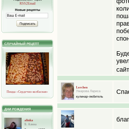
фот
RSS2Email
кол
Новые рецепты
пош
пра
Подписать
поб
спо
СЛУЧАЙНЫЙ РЕЦЕПТ
Буд
уве
сай
Lorchen
Спас
Умарова Лариса
Пицца «Сердечно-колбасная»
кулинар-любитель
ДНИ РОЖДЕНИЯ
бла
alinka
Б. Алина