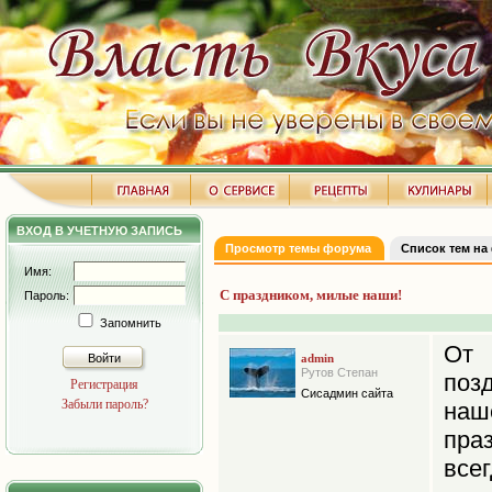
ВХОД В УЧЕТНУЮ ЗАПИСЬ
Просмотр темы форума
Список тем на
Имя:
С праздником, милые наши!
Пароль:
Запомнить
От 
Войти
admin
Рутов Степан
поз
Регистрация
Сисадмин сайта
Забыли пароль?
наш
пра
вс