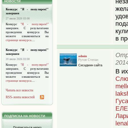
не
НОВОСТИ
жел
Конкурс "Я - популярен!"
завершен
удо
27 июля 2026 03:00
под
Конкурс
"Я - популярен!"
завершен. С результатами
кул
проведения конкурса Вы
можете ознакомиться на
в пр
странице конкурса
....
Конкурс "Я - популярен!"
Отр
завершен
admin
20 июля 2026 03:00
Рутов Степан
2014
Конкурс
"Я - популярен!"
Сисадмин сайта
завершен. С результатами
В и
проведения конкурса Вы
можете ознакомиться на
Слю
странице конкурса
....
mell
Читать все новости
laks
RSS-лента новостей
Гус
ЕЛЕ
Лар
ПОДПИСКА НА НОВОСТИ
lena
Подписаться через