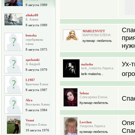
8 августа 1989
alinka08
Б. Алина
8 августа 1989
Спа
MARLENVITT
МАРНОВА ЕЛЕНА
lenozka
при
серебрякова
кулинар -любитель
елена
нуж
8 августа 1975
apolanski
Ух-
А Андрей
malasha
larik_malasha Лариса
8 августа 1979
огро
larik-malasha...
L1987
Крючина Елена
8 августа 1987
Selena
Спа
Слюсарева Елена
Alya
Кулинар-любитель
Весельева Алина
9 августа 1984
Vemsi
Опя
Lorchen
Юревич Елена
Умарова Лариса
Спа
10 августа 1976
кулинар-любитель