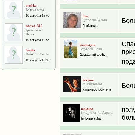
mashka
Balieva zema
10 августа 1976
Lisa
Боль
Гусарова Ольга
nastya1312
Любитель
Громенкова
Настя
10 августа 1988
Сп
lenabatyre
Batyreva Elena
при
Sevilia
Иванова Севиля
Домашний шеф...
под
10 августа 1986
lakshmi
Бол
М. Анжелика
Кулинар-любитель
по
malasha
larik_malasha Лариса
бол
larik-malasha...