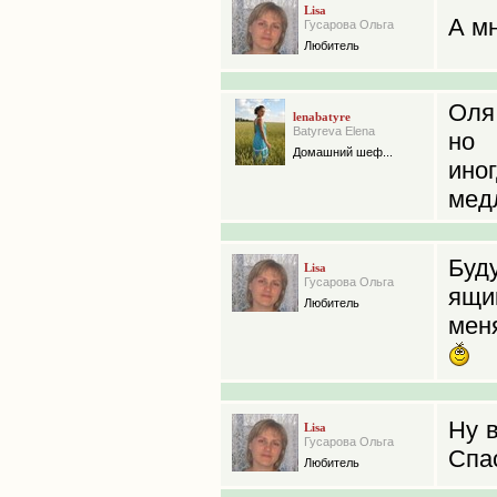
Lisa
А мн
Гусарова Ольга
Любитель
Оля 
lenabatyre
Batyreva Elena
но 
Домашний шеф...
ин
медл
Буд
Lisa
Гусарова Ольга
ящик
Любитель
меня
Ну в
Lisa
Гусарова Ольга
Спа
Любитель