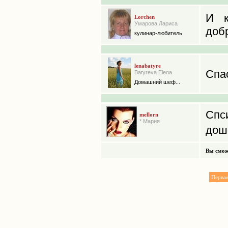
И к
Lorchen
Умарова Лариса
доб
кулинар-любитель
lenabatyre
Спа
Batyreva Elena
Домашний шеф...
Спс
mellorn
* Мария
дош
Вы смож
Перва