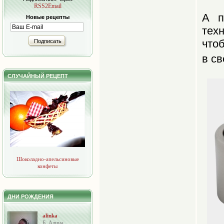
RSS2Email
А п
Новые рецепты
тех
что
Подписать
в с
СЛУЧАЙНЫЙ РЕЦЕПТ
Шоколадно-апельсиновые
конфеты
ДНИ РОЖДЕНИЯ
alinka
Б. Алина