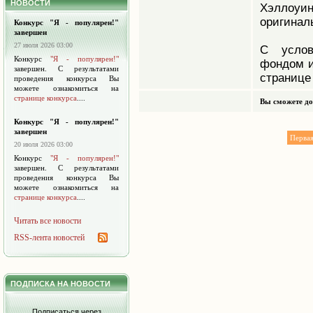
НОВОСТИ
Хэллоу
оригинал
Конкурс "Я - популярен!"
завершен
27 июля 2026 03:00
С услов
Конкурс
"Я - популярен!"
фондом и
завершен. С результатами
странице 
проведения конкурса Вы
можете ознакомиться на
странице конкурса
....
Вы сможете до
Конкурс "Я - популярен!"
завершен
Перва
20 июля 2026 03:00
Конкурс
"Я - популярен!"
завершен. С результатами
проведения конкурса Вы
можете ознакомиться на
странице конкурса
....
Читать все новости
RSS-лента новостей
ПОДПИСКА НА НОВОСТИ
Подписаться через