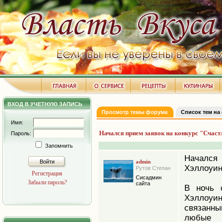
ВХОД В УЧЕТНУЮ ЗАПИСЬ
Просмотр темы форума
Список тем на
Имя:
Начался прием заявок на конкурс "Счас
Пароль:
Запомнить
Начался
Войти
admin
Хэллоуин
Рутов Степан
Регистрация
Сисадмин
Забыли пароль?
сайта
В ночь 
Хэллоуи
связанн
любые 