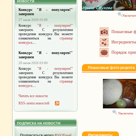
НОВОСТИ
Конкурс "Я - популярен!"
завершен
Увеличит
27 июля 2026 03:00
Конкурс
"Я - популярен!"
завершен. С результатами
Пошаговые ф
проведения конкурса Вы можете
ознакомиться на
странице
Ингредиенты
конкурса
....
Порядок при
Конкурс "Я - популярен!"
завершен
20 июля 2026 03:00
Пошаговые фото рецепта
Конкурс
"Я - популярен!"
завершен. С результатами
проведения конкурса Вы можете
ознакомиться на
странице
конкурса
....
Читать все новости
RSS-лента новостей
Увеличить
ПОДПИСКА НА НОВОСТИ
Ингредиенты
Подписаться через
RSS2Email