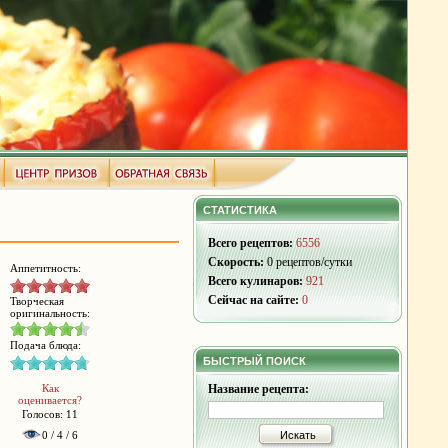
СТАТИСТИКА
Всего рецептов:
6556
Скорость:
0 рецептов/сутки
Аппетитность:
Всего кулинаров:
921
Сейчас на сайте:
0
Творческая
оригинальность:
Подача блюда:
БЫСТРЫЙ ПОИСК
Как
Название рецепта:
оценивается?
Голосов: 11
0 / 4 / 6
Искать