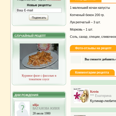
Новые рецепты
1 маленький кочан капусты
Копченый бекон 200 гр.
Подписать
Лук репчатый – 3 шт.
Морковь – 1 шт.
СЛУЧАЙНЫЙ РЕЦЕПТ
Соль, сахар, специи, сливочно
Фото-отзывы на рецепт
Вы сможете добавить ф
Комментарии рецепта
Куриное филе с фасолью в
томатном соусе
Ketrin
ДНИ РОЖДЕНИЯ
*** Екатерина
Кулинар-любит
ulija
ВАГАНОВА ЮЛИЯ
28 июля 1980