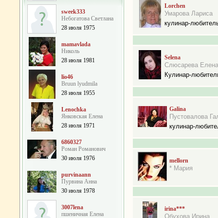
Lorchen
sweek333
Умарова Лариса
Небогатова Cветлана
кулинар-любител
28 июля 1975
mamavlada
Николь
Selena
28 июля 1981
Слюсарева Елен
Кулинар-любител
lio46
Bruun lyudmila
28 июля 1955
Galina
Lenochka
Янковская Елена
Пустовалова Га
28 июля 1971
кулинар-любите
6860327
Роман Романович
30 июля 1976
mellorn
* Мария
purvinaann
Пурвина Анна
30 июля 1978
3007lena
irina***
пшеничная Елена
Обухова Ирина