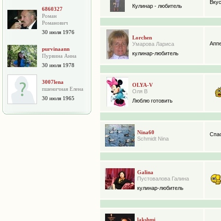
Вкус
Кулинар - любитель
6860327
Роман
Романович
30 июля 1976
Lorchen
Аппе
Умарова Лариса
purvinaann
кулинар-любитель
Пурвина Анна
30 июля 1978
3007lena
OLYA-V
пшеничная Елена
Оля В
30 июля 1965
Люблю готовить
Nina60
Спа
Schmidt Nina
Galina
Пустовалова Галина
кулинар-любитель
lakshmi