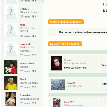
27 июля 1984
п
в
Julia21
Шашина Юлия
27 июля 1991
Фото-отзывы на рецепт
ulija
ВАГАНОВА
ЮЛИЯ
Вы сможете добавить фото-отзыв после
28 июля 1980
Комментарии рецепта
sweek333
Небогатова
Cветлана
28 июля 1975
Selena
Слюсарева Елена
mamavlada
Вкус
Николь
Кулинар-любитель
28 июля 1981
lio46
Bruun lyudmila
Nina60
Спа
Schmidt Nina
28 июля 1955
Lenochka
Янковская Елена
irina***
28 июля 1971
Обухова Ирина