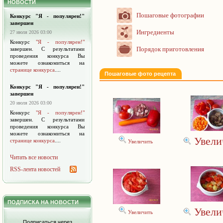
НОВОСТИ
Пошаговые фотографии
Конкурс "Я - популярен!"
завершен
Ингредиенты
27 июля 2026 03:00
Конкурс
"Я - популярен!"
Порядок приготовления
завершен. С результатами
проведения конкурса Вы
можете ознакомиться на
странице конкурса
....
Пошаговые фото рецепта
Конкурс "Я - популярен!"
завершен
20 июля 2026 03:00
Конкурс
"Я - популярен!"
завершен. С результатами
проведения конкурса Вы
можете ознакомиться на
Увели
странице конкурса
....
Увеличить
Читать все новости
RSS-лента новостей
ПОДПИСКА НА НОВОСТИ
Увели
Увеличить
Подписаться через