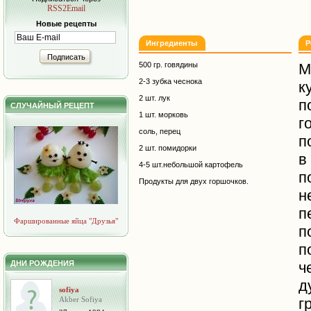
RSS2Email
Новые рецепты
Ингредиенты
Р
Подписать
500 гр. говядины
М
2-3 зубка чеснока
к
2 шт. лук
п
СЛУЧАЙНЫЙ РЕЦЕПТ
1 шт. морковь
г
соль, перец
п
2 шт. помидорки
в
4-5 шт.небольшой картофель
п
Продукты для двух горшочков.
н
п
Фаршированные яйца "Друзья"
п
ДНИ РОЖДЕНИЯ
ч
д
sofiya
Akber Sofiya
г