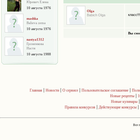
Юревич Елена
10 августа 1976
Olga
класс!!!
Babich Olga
mashka
Balieva zema
10 августа 1976
Вы смо
nastya1312
Громенкова
Настя
10 августа 1988
|
|
|
|
Главная
Новости
О сервисе
Пользовательское соглашение
Поли
|
Новые рецепты
1
Новые кулинары
|
|
Правила конкурсов
Действующие конкурсы
Все 