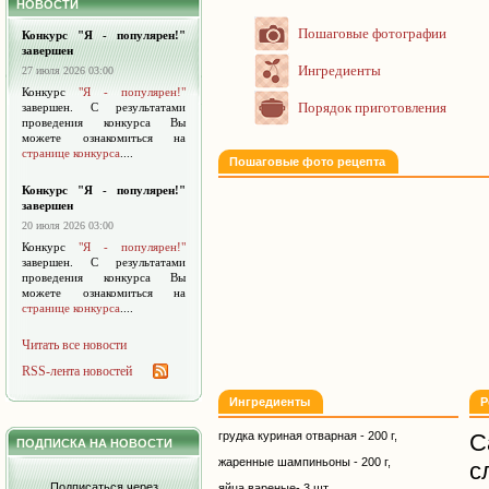
НОВОСТИ
Пошаговые фотографии
Конкурс "Я - популярен!"
завершен
Ингредиенты
27 июля 2026 03:00
Конкурс
"Я - популярен!"
Порядок приготовления
завершен. С результатами
проведения конкурса Вы
можете ознакомиться на
странице конкурса
....
Пошаговые фото рецепта
Конкурс "Я - популярен!"
завершен
20 июля 2026 03:00
Конкурс
"Я - популярен!"
завершен. С результатами
проведения конкурса Вы
можете ознакомиться на
странице конкурса
....
Читать все новости
RSS-лента новостей
Ингредиенты
Р
грудка куриная отварная - 200 г,
С
ПОДПИСКА НА НОВОСТИ
жаренные шампиньоны - 200 г,
с
Подписаться через
яйца вареные- 3 шт,