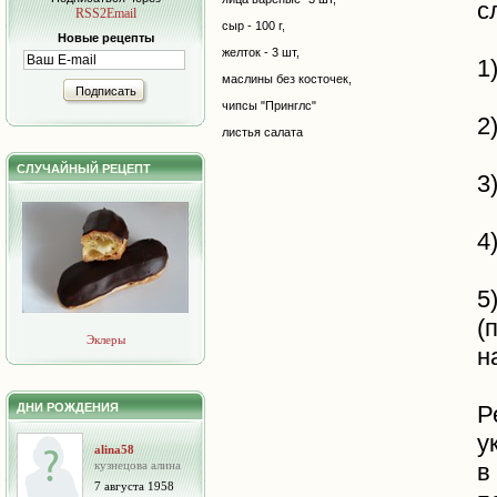
с
RSS2Email
сыр - 100 г,
Новые рецепты
желток - 3 шт,
1
маслины без косточек,
Подписать
чипсы "Принглс"
2
листья салата
СЛУЧАЙНЫЙ РЕЦЕПТ
3
4
5
(
Эклеры
н
ДНИ РОЖДЕНИЯ
Р
у
alina58
кузнецова алина
в
7 августа 1958