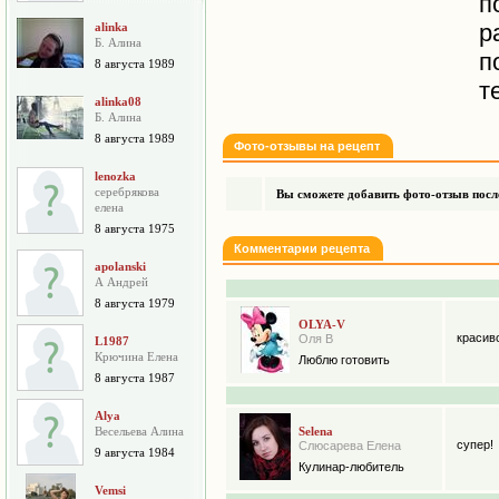
п
р
alinka
Б. Алина
п
8 августа 1989
т
alinka08
Б. Алина
8 августа 1989
Фото-отзывы на рецепт
lenozka
серебрякова
Вы сможете добавить фото-отзыв после
елена
8 августа 1975
Комментарии рецепта
apolanski
А Андрей
8 августа 1979
OLYA-V
красив
Оля В
L1987
Крючина Елена
Люблю готовить
8 августа 1987
Alya
Весельева Алина
Selena
супер!
Слюсарева Елена
9 августа 1984
Кулинар-любитель
Vemsi