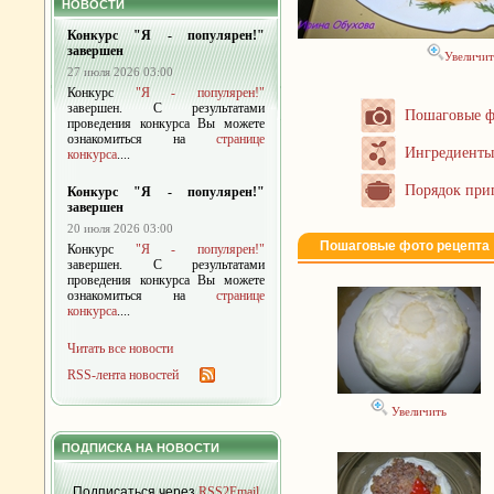
НОВОСТИ
Конкурс "Я - популярен!"
завершен
Увеличит
27 июля 2026 03:00
Конкурс
"Я - популярен!"
завершен. С результатами
Пошаговые ф
проведения конкурса Вы можете
ознакомиться на
странице
Ингредиенты
конкурса
....
Порядок при
Конкурс "Я - популярен!"
завершен
20 июля 2026 03:00
Пошаговые фото рецепта
Конкурс
"Я - популярен!"
завершен. С результатами
проведения конкурса Вы можете
ознакомиться на
странице
конкурса
....
Читать все новости
RSS-лента новостей
Увеличить
ПОДПИСКА НА НОВОСТИ
Подписаться через
RSS2Email