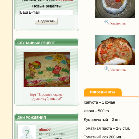
Новые рецепты
Подписать
Увеличить
СЛУЧАЙНЫЙ РЕЦЕПТ
Увеличить
Ингредиенты
Торт "Прощай, садик -
здравствуй, школа!"
Капуста – 1 кочан
Фарш – 500 гр.
ДНИ РОЖДЕНИЯ
Лук репчатый – 3 шт.
Томатная паста – 2-3 ст.л.
alina58
кузнецова алина
Томатный сок 200 мл.