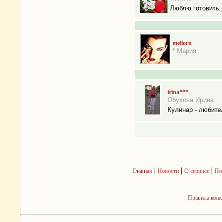
Люблю готовить..
mellorn
* Мария
irina***
Обухова Ирина
Кулинар - любите
|
|
|
Главная
Новости
О сервисе
По
Правила кон