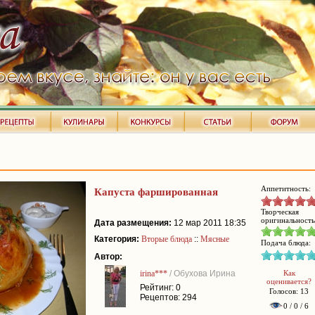
Аппетитность:
Капуста фаршированная
Творческая
оригинальность
Дата размещения:
12 мар 2011 18:35
Категория:
Вторые блюда
::
Мясные
Подача блюда:
Автор:
irina***
/ Обухова Ирина
Как
оценивается?
Рейтинг: 0
Голосов: 13
Рецептов: 294
0 / 0 / 6