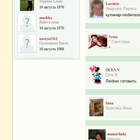
Юревич Елена
Lorchen
10 августа 1976
Умарова Лариса
кулинар-любител
mashka
Balieva zema
10 августа 1976
Sveta
nastya1312
* Светлана
Громенкова Настя
*
10 августа 1988
OLYA-V
Оля В
Люблю готовить
Inna
Красова Инна
mamavlada
Николь