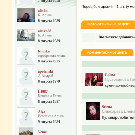
7 августа 1958
Перец болгарский – 1 шт. (у ме
alinka
Б. Алина
8 августа 1989
Фото-отзывы на рецепт
alinka08
Б. Алина
Вы сможете добавить ф
8 августа 1989
lenozka
Комментарии рецепта
серебрякова елена
8 августа 1975
apolanski
Galina
А Андрей
Пустовалова Га
8 августа 1979
кулинар-любите
L1987
Крючина Елена
8 августа 1987
Selena
Слюсарева Елен
Alya
Весельева Алина
Кулинар-любител
9 августа 1984
Vemsi