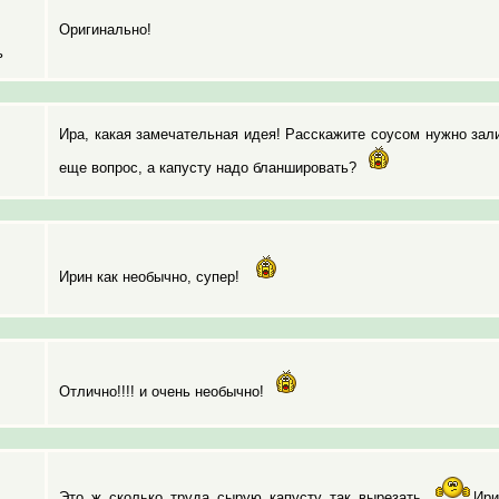
Оригинально!
ь
Ира, какая замечательная идея! Расскажите соусом нужно зал
еще вопрос, а капусту надо бланшировать?
Ирин как необычно, супер!
Отлично!!!! и очень необычно!
Это ж сколько труда сырую капусту так вырезать.
Ири