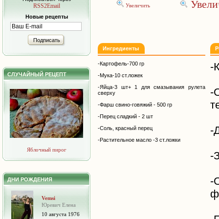
Увели
RSS2Email
Увеличить
Новые рецепты
Подписать
Ингредиенты
Р
-Картофель-700 гр
-
СЛУЧАЙНЫЙ РЕЦЕПТ
-Мука-10 ст.ложек
-Яйца-3 шт+ 1 для смазывания рулета
-
сверху
т
-Фарш свино-говяжий - 500 гр
-Перец сладкий - 2 шт
-
-Соль, красный перец
-Растительное масло -3 ст.ложки
Яблочный пирог
-
-
ДНИ РОЖДЕНИЯ
ф
Vemsi
Юревич Елена
10 августа 1976