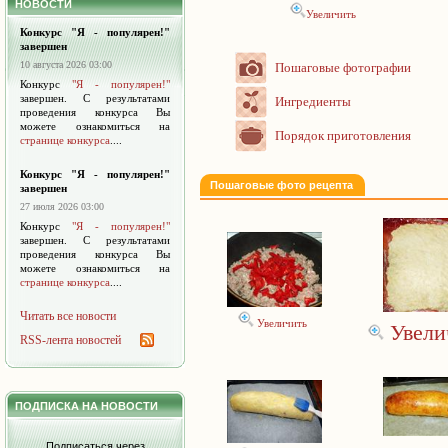
НОВОСТИ
Увеличить
Конкурс "Я - популярен!"
завершен
10 августа 2026 03:00
Пошаговые фотографии
Конкурс
"Я - популярен!"
завершен. С результатами
Ингредиенты
проведения конкурса Вы
можете ознакомиться на
Порядок приготовления
странице конкурса
....
Конкурс "Я - популярен!"
Пошаговые фото рецепта
завершен
27 июля 2026 03:00
Конкурс
"Я - популярен!"
завершен. С результатами
проведения конкурса Вы
можете ознакомиться на
странице конкурса
....
Читать все новости
Увеличить
Увели
RSS-лента новостей
ПОДПИСКА НА НОВОСТИ
Подписаться через