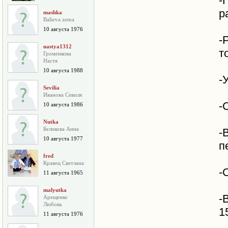
-
р
mashka
Balieva zema
10 августа 1976
-
nastya1312
т
Громенкова
Настя
10 августа 1988
-
Sevilia
Иванова Севиля
-
10 августа 1986
Nutka
Беликова Анна
-
10 августа 1977
п
fred
Кравец Светлана
-
11 августа 1965
malyutka
-
Арещенко
Любовь
1
11 августа 1976