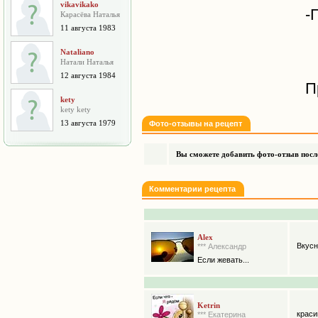
vikavikako
-
Карасёва Наталья
11 августа 1983
Nataliano
Натали Наталья
12 августа 1984
П
kety
kety kety
13 августа 1979
Фото-отзывы на рецепт
Вы сможете добавить фото-отзыв после
Комментарии рецепта
Alex
Вкусн
*** Александр
Если жевать...
Ketrin
красив
*** Екатерина