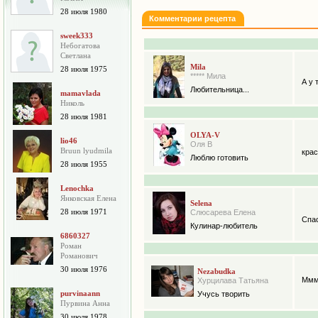
28 июля 1980
Комментарии рецепта
sweek333
Небогатова
Cветлана
Mila
28 июля 1975
***** Мила
А у 
Любительница...
mamavlada
Николь
28 июля 1981
OLYA-V
lio46
Оля В
Bruun lyudmila
крас
Люблю готовить
28 июля 1955
Lenochka
Янковская Елена
Selena
28 июля 1971
Слюсарева Елена
Спас
Кулинар-любитель
6860327
Роман
Романович
30 июля 1976
Nezabudka
Мммм
Хурцилава Татьяна
purvinaann
Учусь творить
Пурвина Анна
30 июля 1978