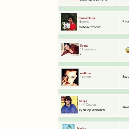
mamavlada
К то
Николь
Люблю готовить...
Sveta
* Светлана
*
mellorn
Вкус
* Мария
Sofya
***** Софья
Како
кулинар-любитель
Natka