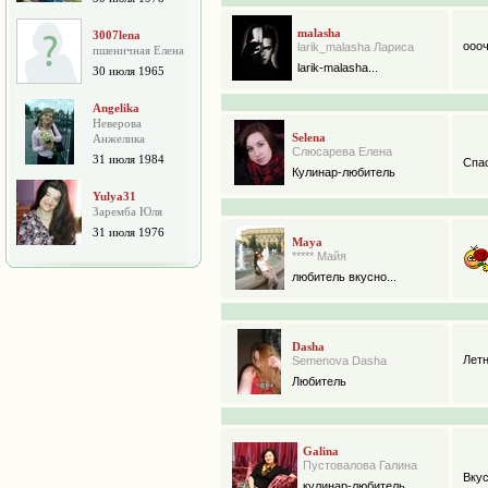
malasha
3007lena
оооч
larik_malasha Лариса
пшеничная Елена
larik-malasha...
30 июля 1965
Angelika
Неверова
Selena
Анжелика
Слюсарева Елена
31 июля 1984
Спа
Кулинар-любитель
Yulya31
Заремба Юля
31 июля 1976
Maya
***** Майя
любитель вкусно...
Dasha
Летн
Semenova Dasha
Любитель
Galina
Пустовалова Галина
Вкус
кулинар-любитель