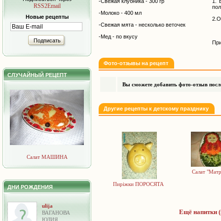
-Свежая клубника - 300 гр
1. 
RSS2Email
пол
-Молоко - 400 мл
Новые рецепты
2.О
-Свежая мята - несколько веточек
-Мед - по вкусу
Подписать
При
Фото-отзывы на рецепт
СЛУЧАЙНЫЙ РЕЦЕПТ
Вы сможете добавить фото-отзыв после
Другие рецепты к детскому празднику
Салат МАШИНА
Салат "Мат
Пиріжки ПОРОСЯТА
ДНИ РОЖДЕНИЯ
ulija
Ещё напитки (
ВАГАНОВА
ЮЛИЯ