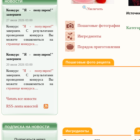
НОВОСТИ
Увеличить
Конкурс "Я - популярен!"
Источни
завершен
27 июля 2026 03:00
Пошаговые фотографии
Конкурс
"Я - популярен!"
Катего
завершен. С результатами
проведения конкурса Вы
Ингредиенты
можете ознакомиться на
странице конкурса
....
Порядок приготовления
Конкурс "Я - популярен!"
завершен
Пошаговые фото рецепта
20 июля 2026 03:00
Конкурс
"Я - популярен!"
завершен. С результатами
проведения конкурса Вы
можете ознакомиться на
странице конкурса
....
Читать все новости
RSS-лента новостей
ПОДПИСКА НА НОВОСТИ
Ингредиенты
Р
Подписаться через