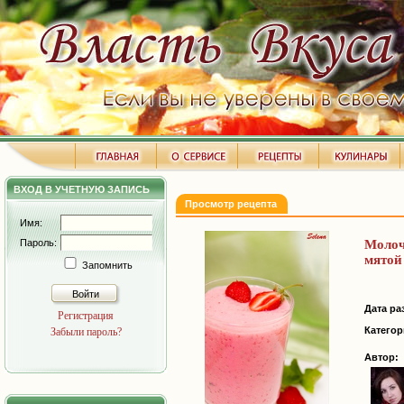
ВХОД В УЧЕТНУЮ ЗАПИСЬ
Просмотр рецепта
Имя:
Пароль:
Моло
мятой
Запомнить
Войти
Дата ра
Регистрация
Категор
Забыли пароль?
Автор: