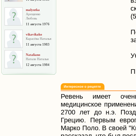
в
с
malyutka
Арещенко
(
Любовь
11 августа 1976
П
vikavikako
з
Карасёва Наталья
11 августа 1983
У
Nataliano
Натали Наталья
12 августа 1984
П
Интересное о рецепте
Ревень имеет очен
медицинское применени
2700 лет до н.э. Поз
Грецию. Первым евро
Марко Поло. В своей "
рассказал, что был по