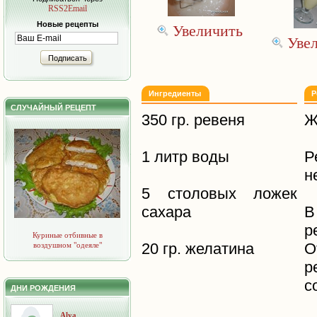
RSS2Email
Новые рецепты
Увеличить
Уве
Подписать
Ингредиенты
Р
СЛУЧАЙНЫЙ РЕЦЕПТ
350 гр. ревеня
Ж
1 литр воды
Р
н
5 столовых ложек
сахара
В
р
Куриные отбивные в
20 гр. желатина
О
воздушном "одеяле"
р
с
ДНИ РОЖДЕНИЯ
Alya