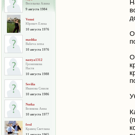
Н
Весельева Алина
в
9 августа 1984
д
Vemsi
Юревич Елена
10 августа 1976
О
mashka
п
Balieva zema
10 августа 1976
О
nastya1312
к
Громенкова
Настя
к
10 августа 1988
п
Sevilia
Иванова Севиля
10 августа 1986
У
Nutka
Беликова Анна
К
10 августа 1977
(
fred
к
Кравец Светлана
11 августа 1965