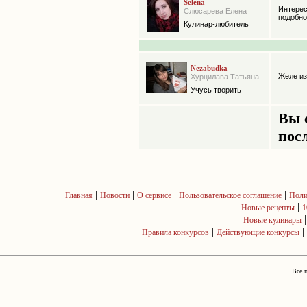
Selena
Интере
Слюсарева Елена
подобног
Кулинар-любитель
Nezabudka
Желе из
Хурцилава Татьяна
Учусь творить
Вы 
посл
|
|
|
|
Главная
Новости
О сервисе
Пользовательское соглашение
Поли
|
Новые рецепты
1
Новые кулинары
|
|
Правила конкурсов
Действующие конкурсы
Все 