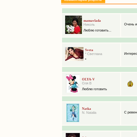
mamavlada
Очень и
Николь
Люблю готовить...
Sveta
Интерес
* Светлана
*
OLYA-V
Оля В
Люблю готовить
Natka
С ревен
N. Natalia