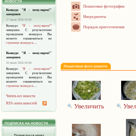
НОВОСТИ
Пошаговые фотографии
Конкурс "Я - популярен!"
завершен
Ингредиенты
27 июля 2026 03:00
Конкурс
"Я - популярен!"
Порядок приготовления
завершен. С результатами
проведения конкурса Вы
можете ознакомиться на
странице конкурса
....
Конкурс "Я - популярен!"
завершен
20 июля 2026 03:00
Пошаговые фото рецепта
Конкурс
"Я - популярен!"
завершен. С результатами
проведения конкурса Вы
можете ознакомиться на
странице конкурса
....
Читать все новости
RSS-лента новостей
Увеличить
Уве
ПОДПИСКА НА НОВОСТИ
Подписаться через