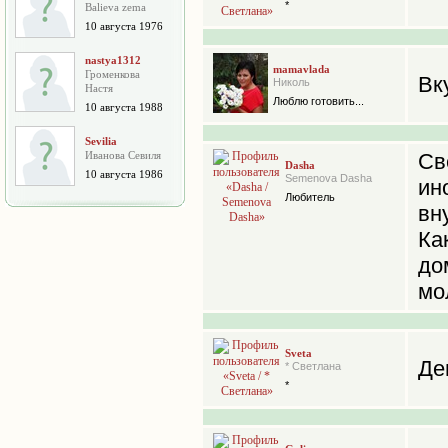
*
Balieva zema
10 августа 1976
nastya1312
mamavlada
Громенкова
Вк
Николь
Настя
Люблю готовить...
10 августа 1988
Sevilia
Иванова Севиля
Св
Dasha
10 августа 1986
Semenova Dasha
ин
Любитель
вн
Ка
до
мо
Sveta
Де
* Светлана
*