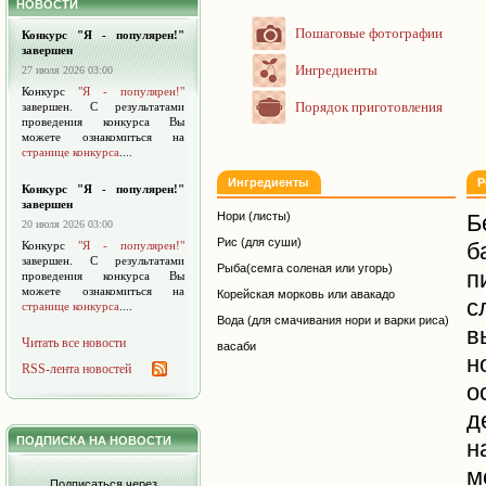
НОВОСТИ
Пошаговые фотографии
Конкурс "Я - популярен!"
завершен
Ингредиенты
27 июля 2026 03:00
Конкурс
"Я - популярен!"
Порядок приготовления
завершен. С результатами
проведения конкурса Вы
можете ознакомиться на
странице конкурса
....
Ингредиенты
Р
Конкурс "Я - популярен!"
завершен
Нори (листы)
Б
20 июля 2026 03:00
Рис (для суши)
б
Конкурс
"Я - популярен!"
завершен. С результатами
Рыба(семга соленая или угорь)
п
проведения конкурса Вы
можете ознакомиться на
Корейская морковь или авакадо
с
странице конкурса
....
Вода (для смачивания нори и варки риса)
в
Читать все новости
васаби
н
RSS-лента новостей
о
д
ПОДПИСКА НА НОВОСТИ
н
м
Подписаться через