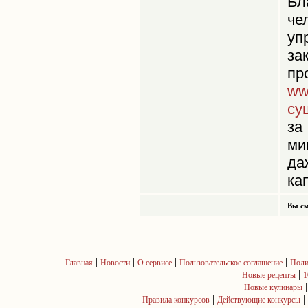
Бл
че
уп
за
пр
ww
су
за
ми
да
ка
Вы см
|
|
|
|
Главная
Новости
О сервисе
Пользовательское соглашение
Поли
|
Новые рецепты
1
Новые кулинары
|
|
Правила конкурсов
Действующие конкурсы