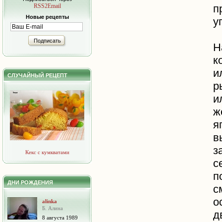
RSS2Email
п
Новые рецепты
у
Подписать
Н
к
и
СЛУЧАЙНЫЙ РЕЦЕПТ
р
и
ж
я
в
з
Кекс с кумкватами
с
п
ДНИ РОЖДЕНИЯ
с
о
alinka
Б. Алина
д
8 августа 1989