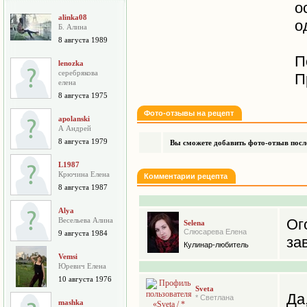
о
alinka08
о
Б. Алина
8 августа 1989
П
lenozka
серебрякова
П
елена
8 августа 1975
Фото-отзывы на рецепт
apolanski
А Андрей
8 августа 1979
Вы сможете добавить фото-отзыв после
L1987
Крючина Елена
Комментарии рецепта
8 августа 1987
Alya
Весельева Алина
О
Selena
Слюсарева Елена
9 августа 1984
зав
Кулинар-любитель
Vemsi
Юревич Елена
10 августа 1976
Sveta
Да,
* Светлана
mashka