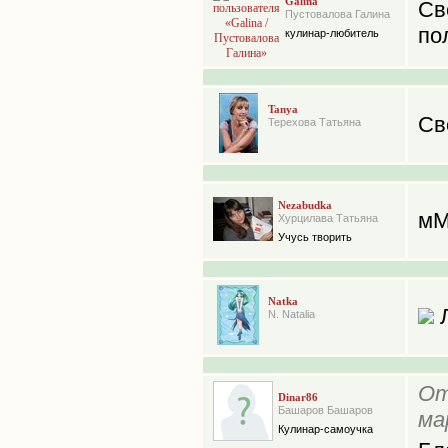
Galina
Св
Пустовалова Галина
по
кулинар-любитель
Tanya
Све
Терехова Татьяна
Nezabudka
мМ
Хурцилава Татьяна
Учусь творить
Natka
Л
N. Natalia
От
Dinar86
Башаров Башаров
ма
Кулинар-самоучка