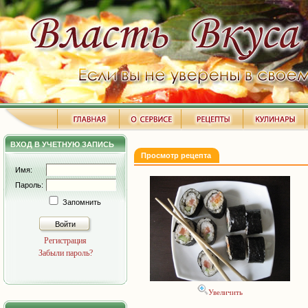
ВХОД В УЧЕТНУЮ ЗАПИСЬ
Просмотр рецепта
Имя:
Пароль:
Запомнить
Войти
Регистрация
Забыли пароль?
Увеличить