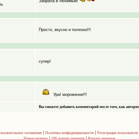
Забрала в любимые!
ль
Просто, вкусно и полезно!!!
супер!
Ура! мороженое!!!
Вы сможете добавить комментарий после того, как авториз
|
|
льзовательское соглашение
Политика конфиденциальности
Регистрация пользователя
|
|
Новые рецепты
100 лучших рецептов
Каталог рецептов