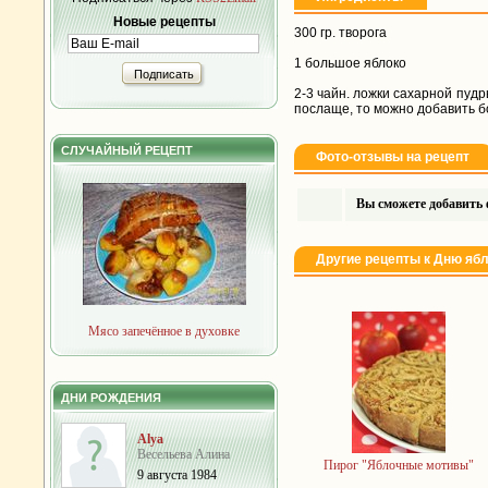
Новые рецепты
300 гр. творога
1 большое яблоко
Подписать
2-3 чайн. ложки сахарной пудры
послаще, то можно добавить 
СЛУЧАЙНЫЙ РЕЦЕПТ
Фото-отзывы на рецепт
Вы сможете добавить ф
Другие рецепты к Дню яб
Мясо запечённое в духовке
ДНИ РОЖДЕНИЯ
Alya
Весельева Алина
Пирог "Яблочные мотивы"
9 августа 1984