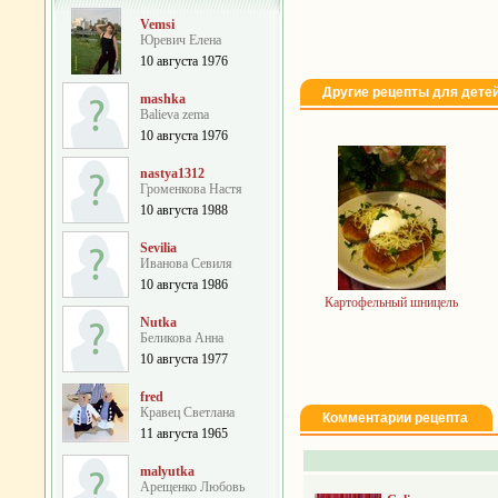
Vemsi
Юревич Елена
10 августа 1976
Другие рецепты для дете
mashka
Balieva zema
10 августа 1976
nastya1312
Громенкова Настя
10 августа 1988
Sevilia
Иванова Севиля
10 августа 1986
Картофельный шницель
Nutka
Беликова Анна
10 августа 1977
fred
Кравец Светлана
Комментарии рецепта
11 августа 1965
malyutka
Арещенко Любовь