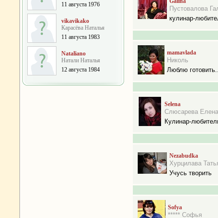
Galina
11 августа 1976
Пустовалова Га
кулинар-любите
vikavikako
Карасёва Наталья
11 августа 1983
mamavlada
Nataliano
Николь
Натали Наталья
12 августа 1984
Люблю готовить..
Selena
Слюсарева Елен
Кулинар-любител
Nezabudka
Хурцилава Тать
Учусь творить
Sofya
***** Софья