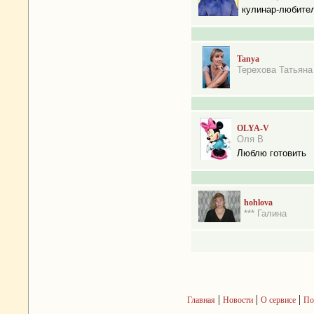
кулинар-любите
Tanya
Терехова Татьяна
OLYA-V
Оля В
Люблю готовить
hohlova
*** Галина
|
|
|
Главная
Новости
О сервисе
По