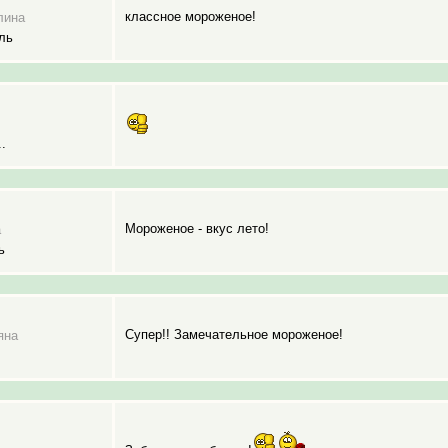
классное мороженое!
лина
ль
.
Мороженое - вкус лето!
а
ь
Супер!! Замечательное мороженое!
яна