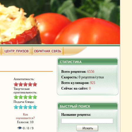
СТАТИСТИКА
Всего рецептов:
6556
Скорость:
0 рецептов/сутки
Аппетитность:
Всего кулинаров:
921
Сейчас на сайте:
0
Творческая
оригинальность:
Подача блюда:
БЫСТРЫЙ ПОИСК
Как
Название рецепта:
оценивается?
Голосов: 10
0 / 0 / 9
Искать