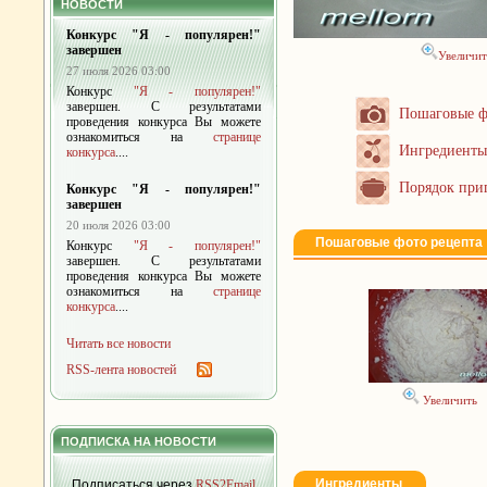
НОВОСТИ
Конкурс "Я - популярен!"
завершен
Увеличит
27 июля 2026 03:00
Конкурс
"Я - популярен!"
завершен. С результатами
Пошаговые ф
проведения конкурса Вы можете
ознакомиться на
странице
Ингредиенты
конкурса
....
Порядок при
Конкурс "Я - популярен!"
завершен
20 июля 2026 03:00
Пошаговые фото рецепта
Конкурс
"Я - популярен!"
завершен. С результатами
проведения конкурса Вы можете
ознакомиться на
странице
конкурса
....
Читать все новости
RSS-лента новостей
Увеличить
ПОДПИСКА НА НОВОСТИ
Ингредиенты
Подписаться через
RSS2Email