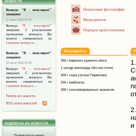
НОВОСТИ
Пошаговые фотографии
Конкурс "Я - популярен!"
завершен
Ингредиенты
27 июля 2026 03:00
Конкурс
"Я - популярен!"
Порядок приготовления
завершен. С результатами
проведения конкурса Вы
можете ознакомиться на
странице конкурса
....
Ингредиенты
Р
Конкурс "Я - популярен!"
завершен
350 г вареного куриного мяса
1
20 июля 2026 03:00
1 гроздь винограда (без косточек)
С
Конкурс
"Я - популярен!"
завершен. С результатами
300 г сыра (лучше Пармезан)
а
проведения конкурса Вы
можете ознакомиться на
250 г майонеза
п
странице конкурса
....
300 г консервированных ананасов
о
Читать все новости
RSS-лента новостей
2
н
ПОДПИСКА НА НОВОСТИ
и
Подписаться через