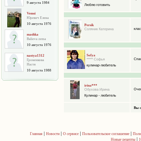
9 августа 1984
Люблю готовить
Vemsi
Юревич Елена
10 августа 1976
Persik
клас
Соляник Катерина
mashka
Balieva zema
10 августа 1976
Sofya
nastya1312
Спас
***** Софья
Громенкова
Настя
кулинар-любитель
10 августа 1988
irina***
Очен
Обухова Ирина
Кулинар - любитель
Вы с
|
|
|
|
Главная
Новости
О сервисе
Пользовательское соглашение
Поли
|
Новые рецепты
1