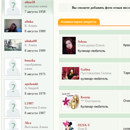
alina58
кузнецова алина
Вы сможете добавить фото-отзыв после
7 августа 1958
alinka
Комментарии рецепта
Б. Алина
8 августа 1989
alinka08
Selena
Б. Алина
Крас
Слюсарева Елена
8 августа 1989
Кулинар-любитель
lenozka
серебрякова
елена
Galina
Таре
Пустовалова Галина
8 августа 1975
кулинар-любитель
apolanski
А Андрей
8 августа 1979
Ketrin
Очен
*** Екатерина
L1987
Кулинар-любитель
Крючина Елена
8 августа 1987
Alya
OLYA-V
Весельева Алина
супе
Оля В