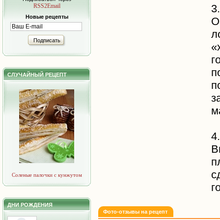
RSS2Email
3
Новые рецепты
О
л
Подписать
«
г
п
СЛУЧАЙНЫЙ РЕЦЕПТ
п
з
м
4
В
п
с
Соленые палочки с кунжутом
г
ДНИ РОЖДЕНИЯ
Фото-отзывы на рецепт