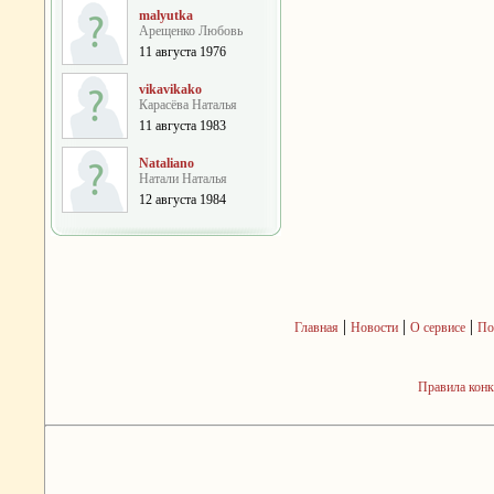
malyutka
Арещенко Любовь
11 августа 1976
vikavikako
Карасёва Наталья
11 августа 1983
Nataliano
Натали Наталья
12 августа 1984
|
|
|
Главная
Новости
О сервисе
По
Правила кон