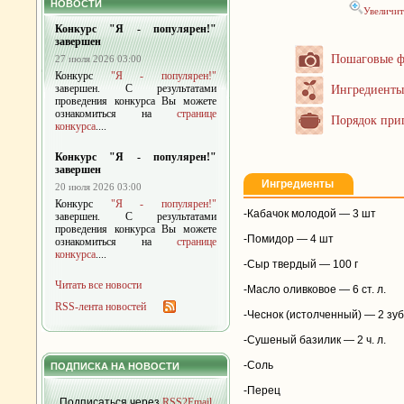
НОВОСТИ
Увеличит
Конкурс "Я - популярен!"
завершен
Пошаговые ф
27 июля 2026 03:00
Конкурс
"Я - популярен!"
завершен. С результатами
Ингредиенты
проведения конкурса Вы можете
ознакомиться на
странице
Порядок при
конкурса
....
Конкурс "Я - популярен!"
завершен
Ингредиенты
20 июля 2026 03:00
Конкурс
"Я - популярен!"
-Кабачок молодой — 3 шт
завершен. С результатами
проведения конкурса Вы можете
-Помидор — 4 шт
ознакомиться на
странице
конкурса
....
-Сыр твердый — 100 г
Читать все новости
-Масло оливковое — 6 ст. л.
RSS-лента новостей
-Чеснок (истолченный) — 2 зуб
-Сушеный базилик — 2 ч. л.
-Соль
ПОДПИСКА НА НОВОСТИ
-Перец
Подписаться через
RSS2Email