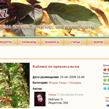
Аппе
Кабачки по-провансальски
Твор
ориг
Дата размещения:
24 окт 2009 16:49
Категория:
Вторые блюда
::
Овощные
Пода
Автор:
Selena
/ Слюсарева Елена
оце
Рейтинг: 0
Го
Рецептов: 356