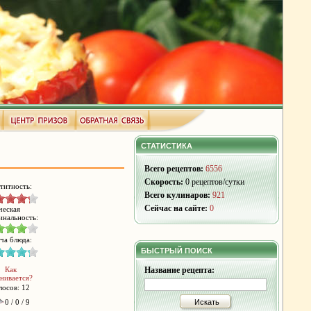
СТАТИСТИКА
Всего рецептов:
6556
Скорость:
0 рецептов/сутки
титность:
Всего кулинаров:
921
Сейчас на сайте:
0
ческая
инальность:
ча блюда:
БЫСТРЫЙ ПОИСК
Как
Название рецепта:
нивается?
лосов: 12
0 / 0 / 9
Искать