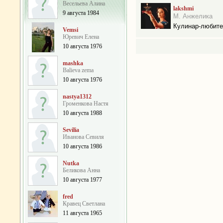
Весельева Алина
lakshmi
9 августа 1984
М. Анжелика
Кулинар-любит
Vemsi
Юревич Елена
10 августа 1976
mashka
Balieva zema
10 августа 1976
nastya1312
Громенкова Настя
10 августа 1988
Sevilia
Иванова Севиля
10 августа 1986
Nutka
Беликова Анна
10 августа 1977
fred
Кравец Светлана
11 августа 1965