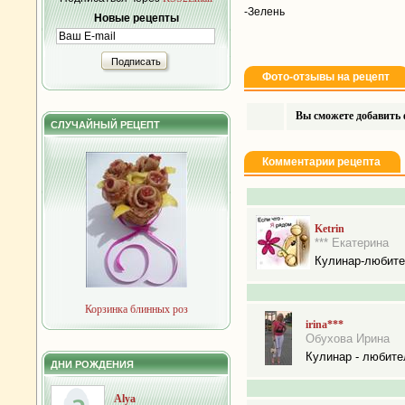
-Зелень
Новые рецепты
Подписать
Фото-отзывы на рецепт
Вы сможете добавить ф
СЛУЧАЙНЫЙ РЕЦЕПТ
Комментарии рецепта
Ketrin
*** Екатерина
Кулинар-любит
Корзинка блинных роз
irina***
Обухова Ирина
Кулинар - любите
ДНИ РОЖДЕНИЯ
Alya