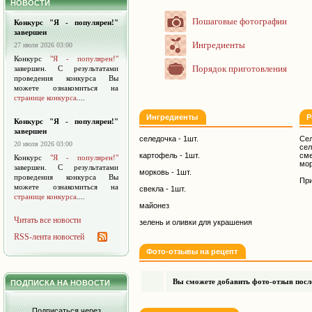
НОВОСТИ
Пошаговые фотографии
Конкурс "Я - популярен!"
завершен
Ингредиенты
27 июля 2026 03:00
Конкурс
"Я - популярен!"
Порядок приготовления
завершен. С результатами
проведения конкурса Вы
можете ознакомиться на
странице конкурса
....
Ингредиенты
Р
Конкурс "Я - популярен!"
завершен
селедочка - 1шт.
Сел
20 июля 2026 03:00
се
картофель - 1шт.
см
Конкурс
"Я - популярен!"
мор
завершен. С результатами
морковь - 1шт.
проведения конкурса Вы
При
можете ознакомиться на
свекла - 1шт.
странице конкурса
....
майонез
Читать все новости
зелень и оливки для украшения
RSS-лента новостей
Фото-отзывы на рецепт
Вы сможете добавить фото-отзыв после
ПОДПИСКА НА НОВОСТИ
Подписаться через