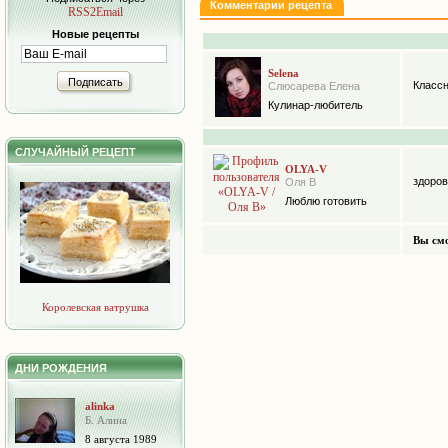
Комментарии рецепта
RSS2Email
Новые рецепты
Selena
Подписать
Классн
Слюсарева Елена
Кулинар-любитель
СЛУЧАЙНЫЙ РЕЦЕПТ
OLYA-V
здоров
Оля В
Люблю готовить
Вы смо
Королевская ватрушка
ДНИ РОЖДЕНИЯ
alinka
Б. Алина
8 августа 1989