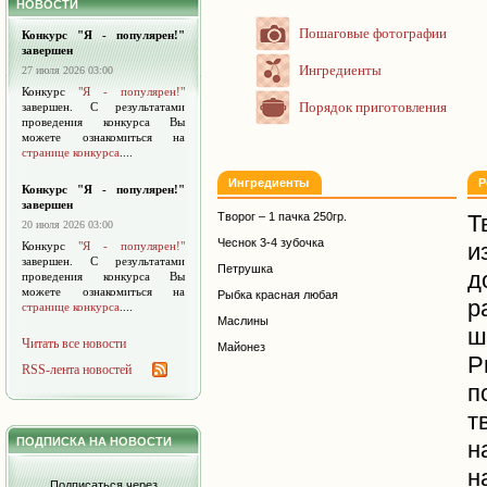
НОВОСТИ
Пошаговые фотографии
Конкурс "Я - популярен!"
завершен
Ингредиенты
27 июля 2026 03:00
Конкурс
"Я - популярен!"
Порядок приготовления
завершен. С результатами
проведения конкурса Вы
можете ознакомиться на
странице конкурса
....
Ингредиенты
Р
Конкурс "Я - популярен!"
завершен
Творог – 1 пачка 250гр.
Т
20 июля 2026 03:00
Чеснок 3-4 зубочка
и
Конкурс
"Я - популярен!"
завершен. С результатами
Петрушка
д
проведения конкурса Вы
можете ознакомиться на
Рыбка красная любая
р
странице конкурса
....
Маслины
ш
Читать все новости
Майонез
Р
RSS-лента новостей
п
т
ПОДПИСКА НА НОВОСТИ
н
н
Подписаться через