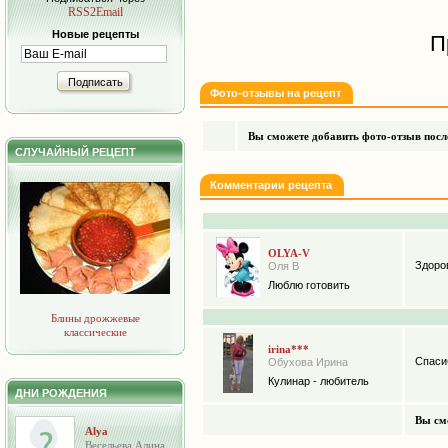
RSS2Email
Новые рецепты
П
Подписать
Фото-отзывы на рецепт
Вы сможете добавить фото-отзыв после
СЛУЧАЙНЫЙ РЕЦЕПТ
Комментарии рецепта
OLYA-V
Здоров
Оля В
Люблю готовить
Блины дрожжевые
классические
irina***
Спаси
Обухова Ирина
Кулинар - любитель
ДНИ РОЖДЕНИЯ
Вы см
Alya
Весельева Алина