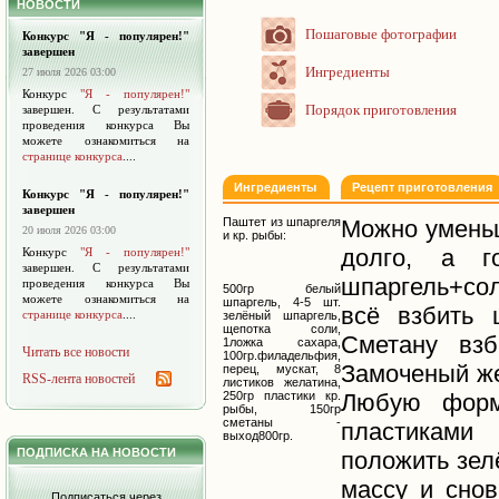
НОВОСТИ
Пошаговые фотографии
Конкурс "Я - популярен!"
завершен
Ингредиенты
27 июля 2026 03:00
Конкурс
"Я - популярен!"
Порядок приготовления
завершен. С результатами
проведения конкурса Вы
можете ознакомиться на
странице конкурса
....
Ингредиенты
Рецепт приготовления
Конкурс "Я - популярен!"
завершен
Паштет из шпаргеля
Можно уменьш
20 июля 2026 03:00
и кр. рыбы:
долго, а г
Конкурс
"Я - популярен!"
завершен. С результатами
шпаргель+со
проведения конкурса Вы
500гр белый
можете ознакомиться на
шпаргель, 4-5 шт.
всё взбить 
странице конкурса
....
зелёный шпаргель,
щепотка соли,
Сметану взб
1ложка сахара,
Читать все новости
100гр.филадельфия,
Замоченый же
перец, мускат, 8
RSS-лента новостей
листиков желатина,
250гр пластики кр.
Любую форм
рыбы, 150гр
сметаны -
пластиками
выход800гр.
ПОДПИСКА НА НОВОСТИ
положить зел
массу и снов
Подписаться через