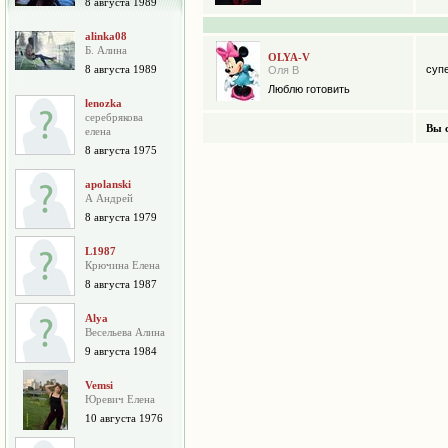
8 августа 1989
alinka08
Б. Алина
OLYA-V
8 августа 1989
суп
Оля В
Люблю готовить
lenozka
серебрякова
Вы 
елена
8 августа 1975
apolanski
А Андрей
8 августа 1979
L1987
Крючина Елена
8 августа 1987
Alya
Весельева Алина
9 августа 1984
Vemsi
Юревич Елена
10 августа 1976