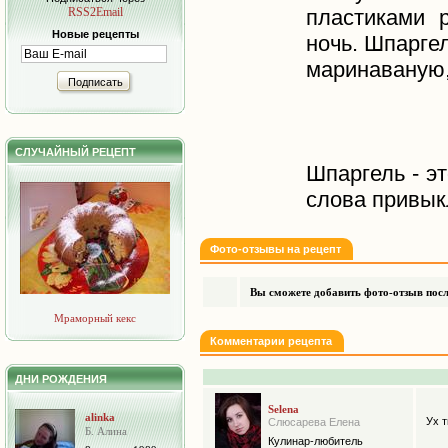
RSS2Email
пластиками 
Новые рецепты
ночь. Шпарге
маринаваную, 
Подписать
СЛУЧАЙНЫЙ РЕЦЕПТ
Шпаргель - э
слова привык
Фото-отзывы на рецепт
Вы сможете добавить фото-отзыв после
Мраморный кекс
Комментарии рецепта
ДНИ РОЖДЕНИЯ
Selena
alinka
Ух т
Слюсарева Елена
Б. Алина
Кулинар-любитель