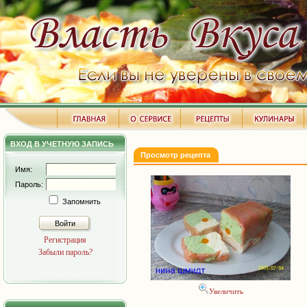
ВХОД В УЧЕТНУЮ ЗАПИСЬ
Просмотр рецепта
Имя:
Пароль:
Запомнить
Войти
Регистрация
Забыли пароль?
Увеличить