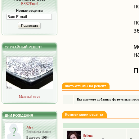
RSS2Email
п
Новые рецепты
п
Подписать
з
м
СЛУЧАЙНЫЙ РЕЦЕПТ
н
П
Фото-отзывы на рецепт
Маковый соус
Вы сможете добавить фото-отзыв после
Комментарии рецепта
ДНИ РОЖДЕНИЯ
Alya
Весельева Алина
Selena
9 августа 1984