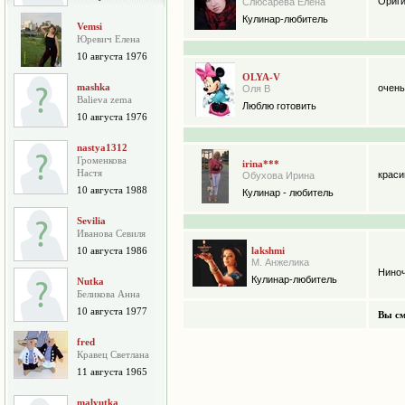
Ориги
Слюсарева Елена
Кулинар-любитель
Vemsi
Юревич Елена
10 августа 1976
OLYA-V
mashka
очень
Оля В
Balieva zema
Люблю готовить
10 августа 1976
nastya1312
Громенкова
irina***
Настя
краси
Обухова Ирина
10 августа 1988
Кулинар - любитель
Sevilia
Иванова Севиля
10 августа 1986
lakshmi
М. Анжелика
Ниноч
Кулинар-любитель
Nutka
Беликова Анна
10 августа 1977
Вы см
fred
Кравец Светлана
11 августа 1965
malyutka