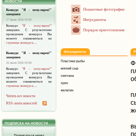
НОВОСТИ
Пошаговые фотографии
Конкурс "Я - популярен!"
завершен
Ингредиенты
27 июля 2026 03:00
Конкурс
"Я - популярен!"
Порядок приготовления
завершен. С результатами
проведения конкурса Вы
можете ознакомиться на
странице конкурса
....
Ингредиенты
Р
Конкурс "Я - популярен!"
завершен
Пластики рыбы
Ф
20 июля 2026 03:00
мягкий сыр
Конкурс
"Я - популярен!"
п
завершен. С результатами
сметана
о
проведения конкурса Вы
можете ознакомиться на
хрен
странице конкурса
....
желатин
п
Читать все новости
с
RSS-лента новостей
ж
ПОДПИСКА НА НОВОСТИ
в
п
Подписаться через