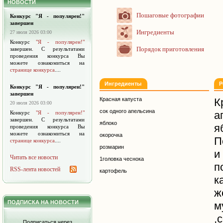
НОВОСТИ
Пошаговые фотографии
Конкурс "Я - популярен!"
завершен
Ингредиенты
27 июля 2026 03:00
Конкурс
"Я - популярен!"
Порядок приготовления
завершен. С результатами
проведения конкурса Вы
можете ознакомиться на
странице конкурса
....
Ингредиенты
Р
Конкурс "Я - популярен!"
завершен
Красная капуста
К
20 июля 2026 03:00
сок одного апельсина
а
Конкурс
"Я - популярен!"
завершен. С результатами
яблоко
я
проведения конкурса Вы
можете ознакомиться на
окорочка
П
странице конкурса
....
розмарин
и
Читать все новости
1головка чеснока
RSS-лента новостей
картофель
к
ж
ПОДПИСКА НА НОВОСТИ
м
,
Подписаться через