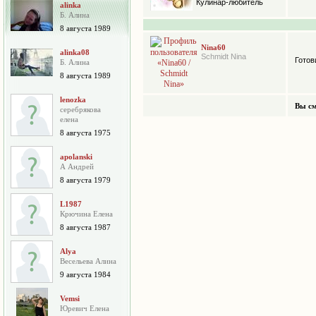
Кулинар-любитель
alinka
Б. Алина
8 августа 1989
Nina60
alinka08
Schmidt Nina
Готов
Б. Алина
8 августа 1989
lenozka
Вы см
серебрякова
елена
8 августа 1975
apolanski
А Андрей
8 августа 1979
L1987
Крючина Елена
8 августа 1987
Alya
Весельева Алина
9 августа 1984
Vemsi
Юревич Елена