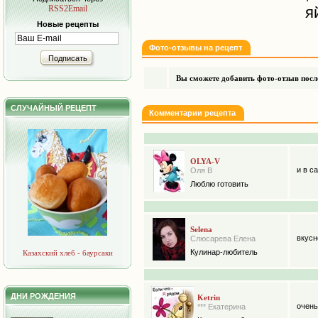
RSS2Email
я
Новые рецепты
Фото-отзывы на рецепт
Подписать
Вы сможете добавить фото-отзыв после
СЛУЧАЙНЫЙ РЕЦЕПТ
Комментарии рецепта
OLYA-V
и в с
Оля В
Люблю готовить
Selena
вкусн
Слюсарева Елена
Кулинар-любитель
Казахский хлеб - баурсаки
ДНИ РОЖДЕНИЯ
Ketrin
очень
*** Екатерина