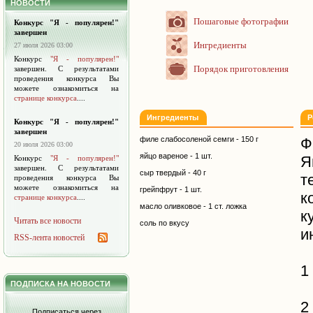
НОВОСТИ
Пошаговые фотографии
Конкурс "Я - популярен!"
завершен
Ингредиенты
27 июля 2026 03:00
Конкурс
"Я - популярен!"
Порядок приготовления
завершен. С результатами
проведения конкурса Вы
можете ознакомиться на
странице конкурса
....
Ингредиенты
Р
Конкурс "Я - популярен!"
завершен
филе слабосоленой семги - 150 г
Ф
20 июля 2026 03:00
яйцо вареное - 1 шт.
Я
Конкурс
"Я - популярен!"
завершен. С результатами
сыр твердый - 40 г
т
проведения конкурса Вы
можете ознакомиться на
грейпфрут - 1 шт.
к
странице конкурса
....
масло оливковое - 1 ст. ложка
к
Читать все новости
соль по вкусу
и
RSS-лента новостей
1
ПОДПИСКА НА НОВОСТИ
2
Подписаться через