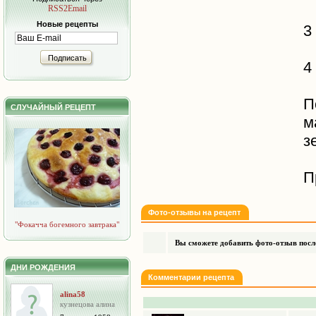
RSS2Email
Новые рецепты
3
Подписать
4
П
СЛУЧАЙНЫЙ РЕЦЕПТ
м
з
П
Фото-отзывы на рецепт
"Фокачча богемного завтрака"
Вы сможете добавить фото-отзыв после
ДНИ РОЖДЕНИЯ
Комментарии рецепта
alina58
кузнецова алина