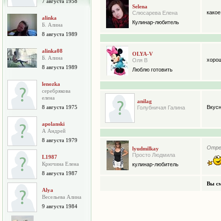
7 августа 1958
Selena
какое
Слюсарева Елена
alinka
Кулинар-любитель
Б. Алина
8 августа 1989
alinka08
OLYA-V
Б. Алина
хоро
Оля В
8 августа 1989
Люблю готовить
lenozka
серебрякова
елена
anilag
8 августа 1975
Вкусн
Голубничая Галина
apolanski
А Андрей
8 августа 1979
Отред
lyudmilkay
Просто Людмила
L1987
Крючина Елена
кулинар-любитель
8 августа 1987
Вы см
Alya
Весельева Алина
9 августа 1984