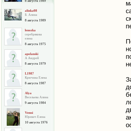
8 августа 1989
м
с
alinka08
Б. Алина
с
8 августа 1989
п
lenozka
серебрякова
елена
П
8 августа 1975
н
apolanski
п
А Андрей
н
8 августа 1979
L1987
Крючина Елена
З
8 августа 1987
д
б
Alya
Весельева Алина
л
9 августа 1984
д
Vemsi
а
Юревич Елена
10 августа 1976
о