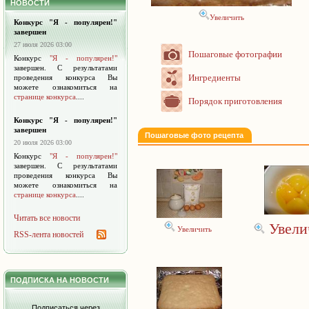
НОВОСТИ
Увеличить
Конкурс "Я - популярен!"
завершен
27 июля 2026 03:00
Пошаговые фотографии
Конкурс
"Я - популярен!"
завершен. С результатами
Ингредиенты
проведения конкурса Вы
можете ознакомиться на
странице конкурса
....
Порядок приготовления
Конкурс "Я - популярен!"
завершен
Пошаговые фото рецепта
20 июля 2026 03:00
Конкурс
"Я - популярен!"
завершен. С результатами
проведения конкурса Вы
можете ознакомиться на
странице конкурса
....
Читать все новости
Увели
Увеличить
RSS-лента новостей
ПОДПИСКА НА НОВОСТИ
Подписаться через