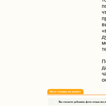
п
ч
п
в
«
д
м
т
П
д
ч
о
Фото-отзывы на рецепт
Вы сможете добавить фото-отзыв после