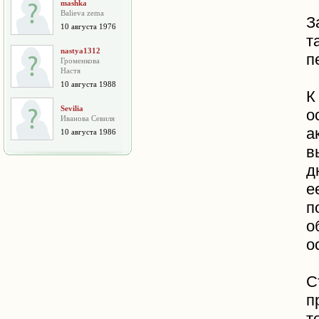
mashka
Balieva zema
З
10 августа 1976
т
nastya1312
п
Громенкова
Настя
10 августа 1988
К
Sevilia
о
Иванова Севиля
а
10 августа 1986
в
д
е
п
о
о
С
п
т