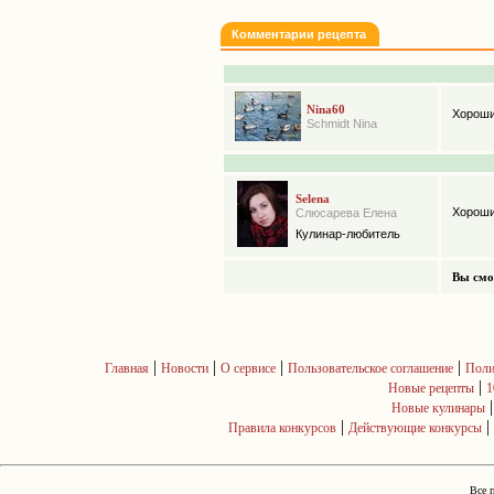
Комментарии рецепта
Nina60
Хороши
Schmidt Nina
Selena
Хороши
Слюсарева Елена
Кулинар-любитель
Вы смо
|
|
|
|
Главная
Новости
О сервисе
Пользовательское соглашение
Поли
|
Новые рецепты
1
Новые кулинары
|
|
Правила конкурсов
Действующие конкурсы
Все 