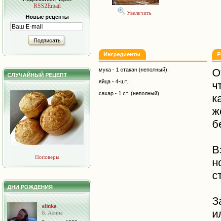
RSS2Email
Увеличить
Новые рецепты
Подписать
Ингредиенты
Р
мука - 1 стакан (неполный);
О
СЛУЧАЙНЫЙ РЕЦЕПТ
яйца - 4-шт.;
ч
сахар - 1 ст. (неполный).
к
ж
б
В
Поповеры
н
с
ДНИ РОЖДЕНИЯ
З
alinka
и
Б. Алина