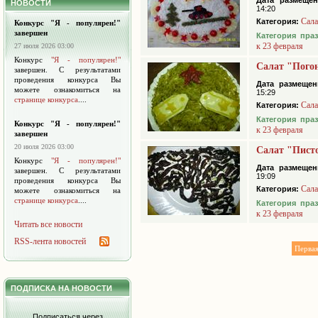
Дата размещен
НОВОСТИ
14:20
Сал
Категория:
Конкурс "Я - популярен!"
завершен
Категория пра
к 23 февраля
27 июля 2026 03:00
Конкурс
"Я - популярен!"
Салат "Пого
завершен. С результатами
проведения конкурса Вы
Дата размещен
можете ознакомиться на
15:29
странице конкурса
....
Сал
Категория:
Категория пра
Конкурс "Я - популярен!"
к 23 февраля
завершен
20 июля 2026 03:00
Салат "Пист
Конкурс
"Я - популярен!"
Дата размещен
завершен. С результатами
19:09
проведения конкурса Вы
Сал
Категория:
можете ознакомиться на
странице конкурса
....
Категория пра
к 23 февраля
Читать все новости
RSS-лента новостей
Перва
ПОДПИСКА НА НОВОСТИ
Подписаться через