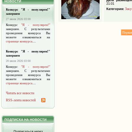
Дата размещен
НОВОСТИ
21:01
Заку
Категория:
Конкурс "Я - популярен!"
завершен
27 июля 2026 03:00
Конкурс
"Я - популярен!"
завершен. С результатами
Перва
проведения конкурса Вы
можете ознакомиться на
странице конкурса
....
Конкурс "Я - популярен!"
завершен
20 июля 2026 03:00
Конкурс
"Я - популярен!"
завершен. С результатами
проведения конкурса Вы
можете ознакомиться на
странице конкурса
....
Читать все новости
RSS-лента новостей
ПОДПИСКА НА НОВОСТИ
Подписаться через