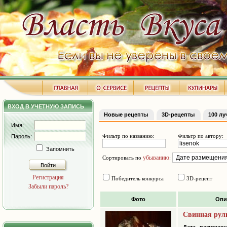
ВХОД В УЧЕТНУЮ ЗАПИСЬ
Новые рецепты
3D-рецепты
100 л
Имя:
Фильтр по названию:
Фильтр по автору:
Пароль:
Запомнить
убыванию
Сортировать по
:
Войти
Регистрация
Победитель конкурса
3D-рецепт
Забыли пароль?
Фото
Опи
Свинная руль