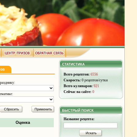
СТАТИСТИКА
тов
Всего рецептов:
6556
Скорость:
0 рецептов/сутки
разднику:
Всего кулинаров:
921
Сейчас на сайте:
0
ематике:
Сбросить
Применить
БЫСТРЫЙ ПОИСК
Название рецепта:
Оценка
Искать