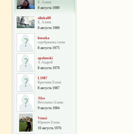
Б. Алина
8 августа 1989
alinka08
Б. Алина
8 августа 1989
lenozka
серебрякова елена
8 августа 1975
apolanski
А Андрей
8 августа 1979
L1987
Крючина Елена
8 августа 1987
Alya
Весельева Алина
9 августа 1984
Vemsi
Юревич Елена
10 августа 1976