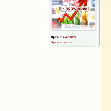
Приз:
15 бубликов
Правила участия