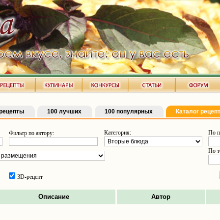
рецепты
100 лучших
100 популярных
Каталог рецеп
Категория:
По п
Фильтр по автору:
По т
3D-рецепт
Описание
Автор