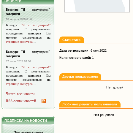
НОВОСТИ
Конкурс "Я - популярен!"
завершен
10 августа 2026 03:00
Конкурс
"Я - популярен!"
завершен. С результатами
проведения конкурса Вы
можете ознакомиться на
Статистика
странице конкурса
....
Дата регистрации:
6 сен 2022
Конкурс "Я - популярен!"
завершен
Количество статей:
1
27 июля 2026 03:00
Конкурс
"Я - популярен!"
завершен. С результатами
проведения конкурса Вы
Друзья пользователя
можете ознакомиться на
странице конкурса
....
Нет друзей
Читать все новости
RSS-лента новостей
Любимые рецепты пользователя
Нет рецептов
ПОДПИСКА НА НОВОСТИ
Подписаться через