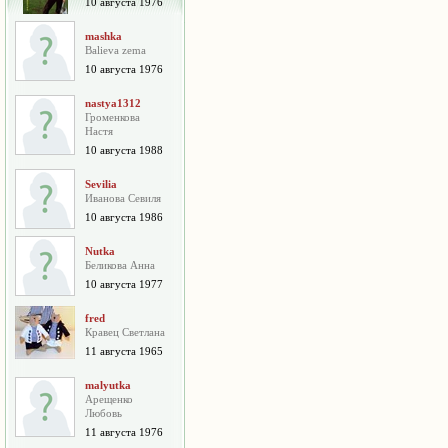
10 августа 1976
mashka
Balieva zema
10 августа 1976
nastya1312
Громенкова
Настя
10 августа 1988
Sevilia
Иванова Севиля
10 августа 1986
Nutka
Беликова Анна
10 августа 1977
fred
Кравец Светлана
11 августа 1965
malyutka
Арещенко
Любовь
11 августа 1976