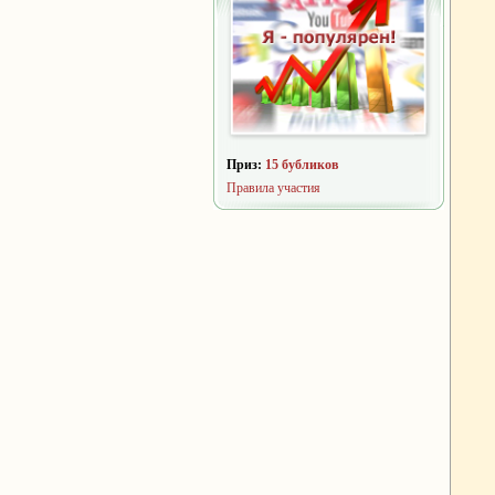
Приз:
15 бубликов
Правила участия