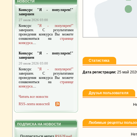
НОВОСТИ
Конкурс "Я - популярен!"
завершен
27 июля 2026 03:00
Конкурс
"Я - популярен!"
завершен. С результатами
проведения конкурса Вы можете
ознакомиться на
странице
конкурса
....
Конкурс "Я - популярен!"
завершен
Статистика
20 июля 2026 03:00
Конкурс
"Я - популярен!"
Дата регистрации:
25 май 202
завершен. С результатами
проведения конкурса Вы можете
ознакомиться на
странице
конкурса
....
Друзья пользователя
Читать все новости
RSS-лента новостей
Не
Любимые рецепты пользо
ПОДПИСКА НА НОВОСТИ
Нет
Подписаться через
RSS2Email