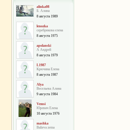
alinka08
Б. Алина
8 августа 1989
lenozka
серебрякова елена
8 августа 1975
apolanski
А Андрей
8 августа 1979
L1987
Крючина Елена
8 августа 1987
Alya
Весельева Алина
9 августа 1984
Vemsi
Юревич Елена
10 августа 1976
mashka
Balieva zema