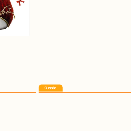
О себе
9