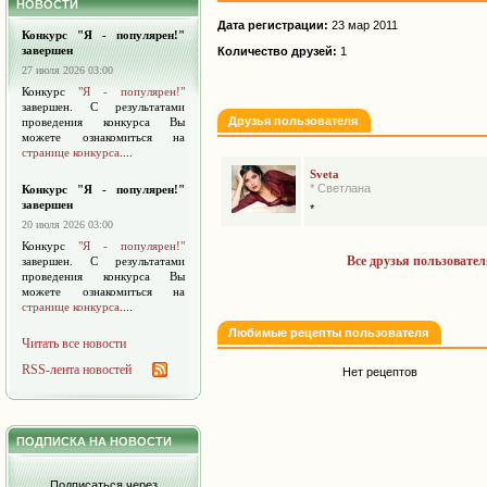
НОВОСТИ
Дата регистрации:
23 мар 2011
Конкурс "Я - популярен!"
завершен
Количество друзей:
1
27 июля 2026 03:00
Конкурс
"Я - популярен!"
завершен. С результатами
Друзья пользователя
проведения конкурса Вы
можете ознакомиться на
странице конкурса
....
Sveta
* Светлана
Конкурс "Я - популярен!"
завершен
*
20 июля 2026 03:00
Конкурс
"Я - популярен!"
Все друзья пользовател
завершен. С результатами
проведения конкурса Вы
можете ознакомиться на
странице конкурса
....
Любимые рецепты пользователя
Читать все новости
RSS-лента новостей
Нет рецептов
ПОДПИСКА НА НОВОСТИ
Подписаться через