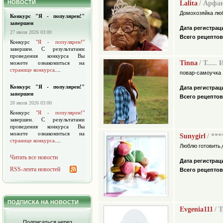
НОВОСТИ
Lalita
/ Арфа
Домохозяйка люб
Конкурс "Я - популярен!"
завершен
Дата регистрац
27 июля 2026 03:00
Всего рецептов
Конкурс
"Я - популярен!"
завершен. С результатами
проведения конкурса Вы
Tinna
/ Т.....
можете ознакомиться на
странице конкурса
....
повар-самоучка
Конкурс "Я - популярен!"
Дата регистрац
завершен
Всего рецептов
20 июля 2026 03:00
Конкурс
"Я - популярен!"
завершен. С результатами
проведения конкурса Вы
можете ознакомиться на
Sunygirl
/ **
странице конкурса
....
Люблю готовить,
Читать все новости
Дата регистрац
RSS-лента новостей
Всего рецептов
ПОДПИСКА НА НОВОСТИ
Evgenia111
/ 
Подписаться через