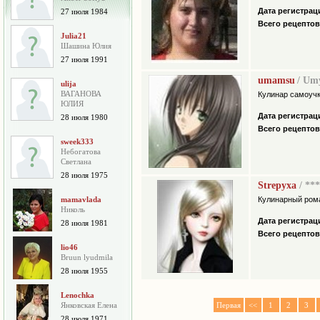
Дата регистрац
27 июля 1984
Всего рецептов
Julia21
Шашина Юлия
27 июля 1991
umamsu
/ Um
ulija
ВАГАНОВА
Кулинар самоуч
ЮЛИЯ
Дата регистрац
28 июля 1980
Всего рецептов
sweek333
Небогатова
Cветлана
28 июля 1975
Strepyxa
/ **
mamavlada
Кулинарный ром
Николь
Дата регистрац
28 июля 1981
Всего рецептов
lio46
Bruun lyudmila
28 июля 1955
Lenochka
Янковская Елена
Первая
<<
1
2
3
28 июля 1971