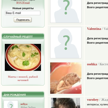
RSS2Email
Дата регистрац
Всего рецептов
Новые рецепты
Подписать
Valentina
/ Va
СЛУЧАЙНЫЙ РЕЦЕПТ
Дата регистрац
Всего рецептов
osehka
/ Кост
Дата регистрац
Манты с нежной, рыбной
Всего рецептов
начинкой
ДНИ РОЖДЕНИЯ
vorobey
/ Жа
sofiya
интересы; кулин
Akber Sofiya