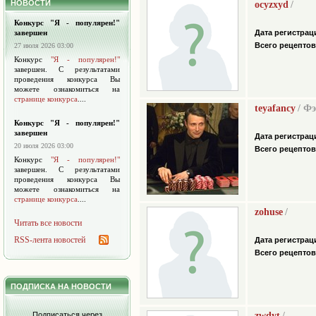
НОВОСТИ
ocyzxyd
/
Конкурс "Я - популярен!"
завершен
Дата регистрац
Всего рецептов
27 июля 2026 03:00
Конкурс
"Я - популярен!"
завершен. С результатами
проведения конкурса Вы
можете ознакомиться на
странице конкурса
....
teyafancy
/ Ф
Конкурс "Я - популярен!"
завершен
Дата регистрац
20 июля 2026 03:00
Всего рецептов
Конкурс
"Я - популярен!"
завершен. С результатами
проведения конкурса Вы
можете ознакомиться на
странице конкурса
....
zohuse
/
Читать все новости
RSS-лента новостей
Дата регистрац
Всего рецептов
ПОДПИСКА НА НОВОСТИ
Подписаться через
zwdyt
/