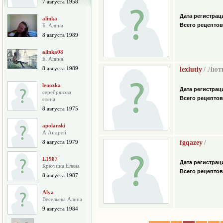
7 августа 1958
Дата регистрац
alinka
Всего рецептов
Б. Алина
8 августа 1989
alinka08
Б. Алина
8 августа 1989
lexlutiy
/ Лют
lenozka
Дата регистрац
серебрякова
Всего рецептов
елена
8 августа 1975
apolanski
А Андрей
8 августа 1979
fgqazey
/
L1987
Дата регистрац
Крючина Елена
Всего рецептов
8 августа 1987
Alya
Весельева Алина
9 августа 1984