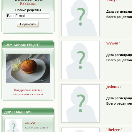
RSS2Email
Новые рецепты
Дата регистрац
Всего рецептов
Подписать
wywee
/
СЛУЧАЙНЫЙ РЕЦЕПТ
Дата регистрац
Всего рецептов
jedome
/
Йогуртовые кексы с
творожной начинкой
Дата регистрац
Всего рецептов
ДНИ РОЖДЕНИЯ
alina58
кузнецова алина
libefere
/