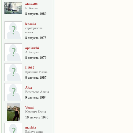
alinka08
Б. Алина
8 августа 1989
lenozka
серебрякова
елена
8 августа 1975
apolanski
А Андрей
8 августа 1979
L1987
Крючина Елена
8 августа 1987
Alya
Весельева Алина
9 августа 1984
Vemsi
Юревич Елена
10 августа 1976
mashka
Balieva zema