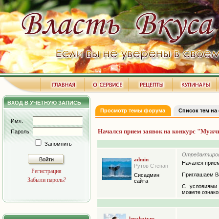
ВХОД В УЧЕТНУЮ ЗАПИСЬ
Просмотр темы форума
Список тем на
Имя:
Начался прием заявок на конкурс "Мужч
Пароль:
Запомнить
Отредактирова
Войти
admin
Начался прием
Рутов Степан
Регистрация
Приглашаем Ва
Сисадмин
Забыли пароль?
сайта
С условиями
можете ознак
lenabatyre