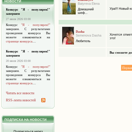
НОВОСТИ
Batyreva Elena
Ура!!! Новый к
Домашний
Конкурс "Я - популярен!"
шеф...
завершен
27 июля 2026 03:00
Конкурс
"Я - популярен!"
завершен. С результатами
Dasha
проведения конкурса Вы
Хочется отмет
Semenova Dasha
можете ознакомиться на
это!
Любитель
странице конкурса
....
Конкурс "Я - популярен!"
Вы сможете до
завершен
20 июля 2026 03:00
Конкурс
"Я - популярен!"
Перва
завершен. С результатами
проведения конкурса Вы
можете ознакомиться на
странице конкурса
....
Читать все новости
RSS-лента новостей
ПОДПИСКА НА НОВОСТИ
Подписаться через