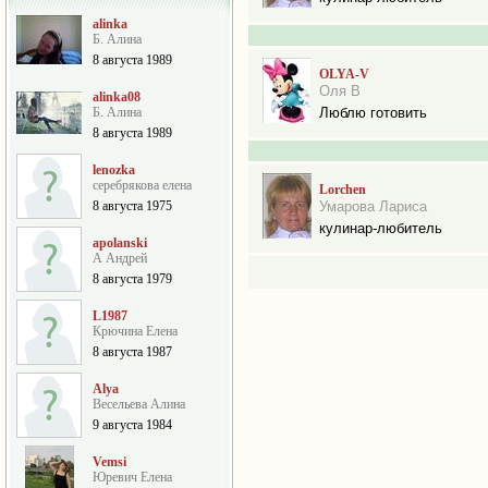
alinka
Б. Алина
8 августа 1989
OLYA-V
Оля В
alinka08
Б. Алина
Люблю готовить
8 августа 1989
lenozka
серебрякова елена
Lorchen
8 августа 1975
Умарова Лариса
кулинар-любитель
apolanski
А Андрей
8 августа 1979
L1987
Крючина Елена
8 августа 1987
Alya
Весельева Алина
9 августа 1984
Vemsi
Юревич Елена