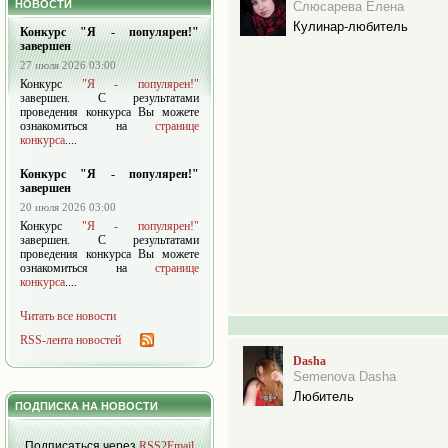
НОВОСТИ
Слюсарева Елена
Кулинар-любитель
Конкурс "Я - популярен!"
завершен
27 июля 2026 03:00
Конкурс
"Я - популярен!"
завершен. С результатами
проведения конкурса Вы можете
ознакомиться на
странице
конкурса
....
Конкурс "Я - популярен!"
завершен
20 июля 2026 03:00
Конкурс
"Я - популярен!"
завершен. С результатами
проведения конкурса Вы можете
ознакомиться на
странице
конкурса
....
Читать все новости
RSS-лента новостей
Dasha
Semenova Dasha
Любитель
ПОДПИСКА НА НОВОСТИ
Подписаться через
RSS2Email