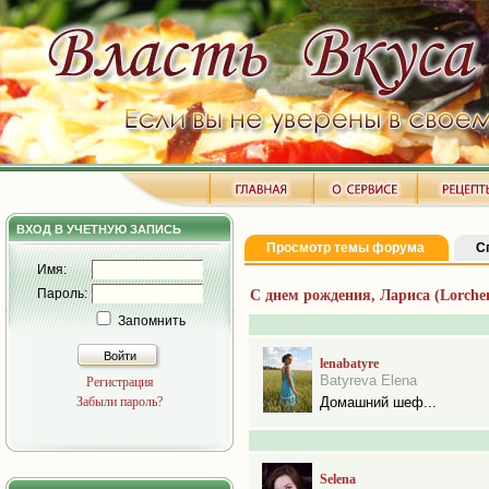
ВХОД В УЧЕТНУЮ ЗАПИСЬ
Просмотр темы форума
С
Имя:
Пароль:
С днем рождения, Лариса (Lorche
Запомнить
Войти
lenabatyre
Batyreva Elena
Регистрация
Забыли пароль?
Домашний шеф...
Selena