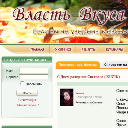
ВХОД В УЧЕТНУЮ ЗАПИСЬ
Просмотр темы форума
Список тем на
Имя:
С Днем рождения Светлана ( KUZIK)
Пароль:
Запомнить
Светла
Войти
Selena
Слюсарева Елена
С каж
Регистрация
Кулинар-любитель
Опыт 
Забыли пароль?
Планы
Чаще 
Счаст
Яркие