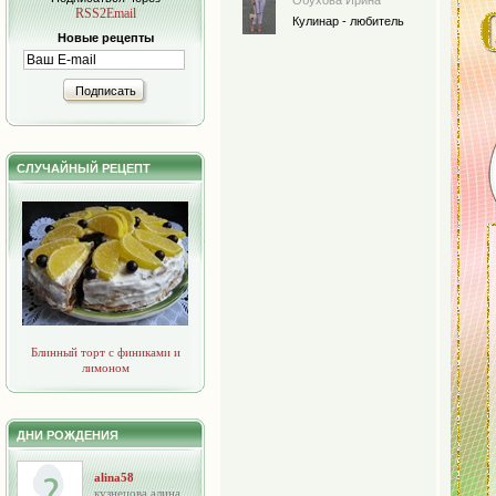
Обухова Ирина
RSS2Email
Кулинар - любитель
Новые рецепты
Подписать
СЛУЧАЙНЫЙ РЕЦЕПТ
Блинный торт с финиками и
лимоном
ДНИ РОЖДЕНИЯ
alina58
кузнецова алина