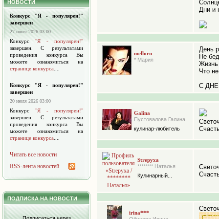
Солнц
НОВОСТИ
Дни и 
Конкурс "Я - популярен!"
завершен
27 июля 2026 03:00
Конкурс
"Я - популярен!"
завершен. С результатами
День р
mellorn
проведения конкурса Вы
Не бед
* Мария
можете ознакомиться на
Жизнь 
странице конкурса
....
Что не
Конкурс "Я - популярен!"
С ДНЕ
завершен
20 июля 2026 03:00
Конкурс
"Я - популярен!"
Galina
завершен. С результатами
Пустовалова Галина
Светоч
проведения конкурса Вы
Счасть
кулинар-любитель
можете ознакомиться на
странице конкурса
....
Читать все новости
Strepyxa
RSS-лента новостей
******** Наталья
Светоч
Счасть
Кулинарный...
ПОДПИСКА НА НОВОСТИ
Св
irina***
Подписаться через