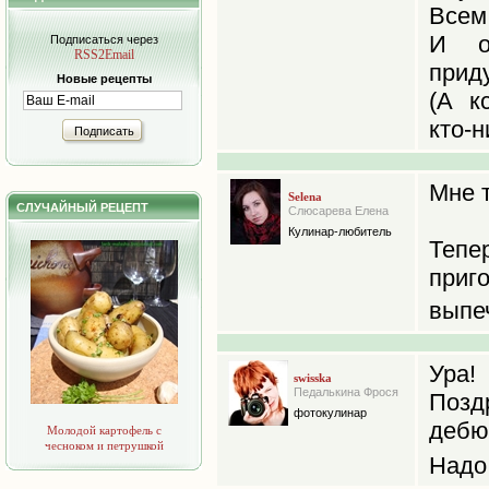
Всем 
И о
Подписаться через
RSS2Email
прид
Новые рецепты
(А к
кто-н
Подписать
Мне т
Selena
СЛУЧАЙНЫЙ РЕЦЕПТ
Слюсарева Елена
Кулинар-любитель
Тепе
приго
выпе
Ура
swisska
Педалькина Фрося
Поз
фотокулинар
дебю
Молодой картофель с
чесноком и петрушкой
Надо 