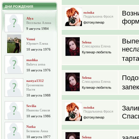
ДНИ РОЖДЕНИЯ
Возн
swisska
Педалькина Фрося
Alya
форм
фотокулинар
Весельева Алина
9 августа 1984
Vemsi
Вып
Selena
Юревич Елена
Слюсарева Елена
несла
10 августа 1976
Кулинар-любитель
тарт
mashka
Balieva zema
10 августа 1976
Подо
Selena
nastya1312
Слюсарева Елена
Громенкова
запе
Кулинар-любитель
Настя
10 августа 1988
Sevilia
Зали
swisska
Иванова Севиля
Педалькина Фрося
Спас
10 августа 1986
фотокулинар
Nutka
Беликова Анна
зали
10 августа 1977
Selena