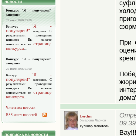
суфл
НОВОСТИ
холо
Конкурс "Я - популярен!"
завершен
при
27 июля 2026 03:00
форм
"Я -
Конкурс
популярен!"
завершен. С
результатами проведения
конкурса Вы можете
При 
странице
ознакомиться на
конкурса
оце
....
креа
Конкурс "Я - популярен!"
завершен
20 июля 2026 03:00
Побе
"Я -
Конкурс
популярен!"
завершен. С
жюри
результатами проведения
инте
конкурса Вы можете
странице
ознакомиться на
дома"
конкурса
....
Читать все новости
Отре
RSS-лента новостей
Lorchen
Умарова Лариса
09:39
кулинар-любитель
Вау!!
ПОДПИСКА НА НОВОСТИ