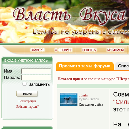
ВХОД В УЧЕТНУЮ ЗАПИСЬ
Просмотр темы форума
Спис
Имя:
Пароль:
Начался прием заявок на конкурс "Шеде
Запомнить
Совм
Войти
admin
Рутов Степан
"Сил
Регистрация
Сисадмин сайта
Забыли пароль?
этот 
На к