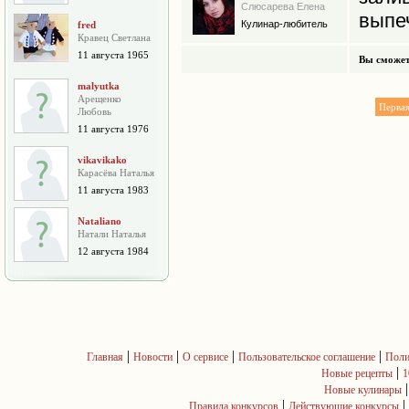
Слюсарева Елена
выпе
Кулинар-любитель
fred
Кравец Светлана
11 августа 1965
Вы сможет
malyutka
Арещенко
Перва
Любовь
11 августа 1976
vikavikako
Карасёва Наталья
11 августа 1983
Nataliano
Натали Наталья
12 августа 1984
|
|
|
|
Главная
Новости
О сервисе
Пользовательское соглашение
Поли
|
Новые рецепты
1
Новые кулинары
|
|
Правила конкурсов
Действующие конкурсы