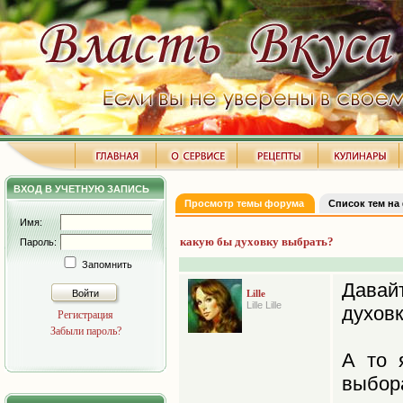
ВХОД В УЧЕТНУЮ ЗАПИСЬ
Просмотр темы форума
Список тем на
Имя:
какую бы духовку выбрать?
Пароль:
Запомнить
Давай
Войти
Lille
Lille Lille
духовк
Регистрация
Забыли пароль?
А то 
выбор