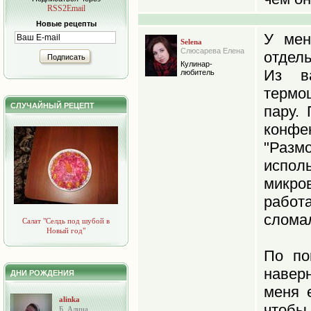
RSS2Email
Новые рецепты
У мен
Selena
Слюсарева Елена
отдель
Подписать
Кулинар-
Из в
любитель
термо
СЛУЧАЙНЫЙ РЕЦЕПТ
пару.
конфе
"Разм
испо
микр
работ
сломал
Салат "Селдь под шубой в
Новый год"
По по
навер
ДНИ РОЖДЕНИЯ
меня 
alinka
чтобы
Б. Алина