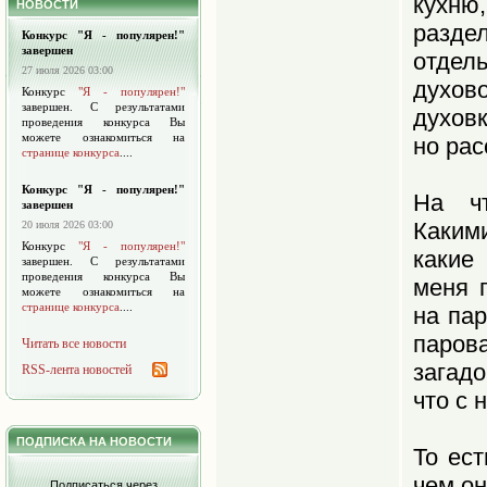
кухн
НОВОСТИ
раздел
Конкурс "Я - популярен!"
завершен
отдел
27 июля 2026 03:00
духо
Конкурс
"Я - популярен!"
завершен. С результатами
духовк
проведения конкурса Вы
можете ознакомиться на
но ра
странице конкурса
....
Конкурс "Я - популярен!"
На чт
завершен
Каким
20 июля 2026 03:00
Конкурс
"Я - популярен!"
какие
завершен. С результатами
проведения конкурса Вы
меня 
можете ознакомиться на
странице конкурса
....
на пар
паров
Читать все новости
загадо
RSS-лента новостей
что с 
ПОДПИСКА НА НОВОСТИ
То ест
чем о
Подписаться через