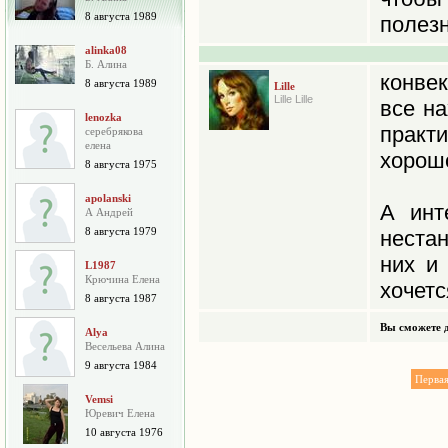
8 августа 1989
полезн
alinka08
Б. Алина
конвек
8 августа 1989
Lille
Lille Lille
все на
lenozka
практ
серебрякова
елена
хорош
8 августа 1975
apolanski
А инт
А Андрей
8 августа 1979
неста
них и
L1987
Крючина Елена
хочетс
8 августа 1987
Вы сможете д
Alya
Весельева Алина
9 августа 1984
Перва
Vemsi
Юревич Елена
10 августа 1976