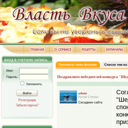
ВХОД В УЧЕТНУЮ ЗАПИСЬ
Просмотр темы форума
Список тем на
Имя:
Поздравляем победителей конкурса "Ше
Пароль:
Запомнить
Со
Войти
admin
Рутов Степан
"Ше
Регистрация
Сисадмин сайта
Забыли пароль?
сп
кон
при