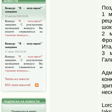
НОВОСТИ
Поз
Конкурс "Я - популярен!"
завершен
1 м
10 августа 2026 03:00
рец
Конкурс
"Я - популярен!"
завершен. С результатами
шок
проведения конкурса Вы
можете ознакомиться на
2 м
странице конкурса
....
Фро
Конкурс "Я - популярен!"
Ита
завершен
3 м
27 июля 2026 03:00
Конкурс
"Я - популярен!"
Гал
завершен. С результатами
проведения конкурса Вы
можете ознакомиться на
странице конкурса
....
Адм
кон
Читать все новости
зр
RSS-лента новостей
нес
ПОДПИСКА НА НОВОСТИ
Lor
lak
Подписаться через