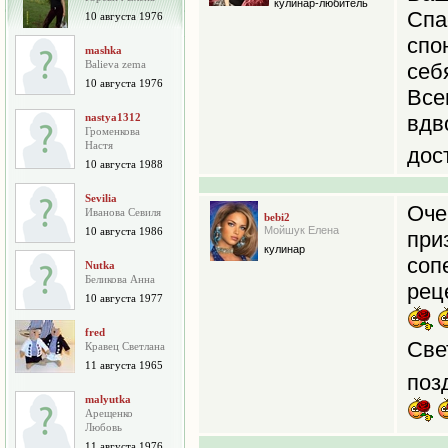
кулинар-любитель
Спа
10 августа 1976
спо
mashka
Balieva zema
себ
10 августа 1976
Вс
nastya1312
вдв
Громенкова
Настя
дос
10 августа 1988
Sevilia
Оче
Иванова Севиля
bebi2
Мойшук Елена
10 августа 1986
при
кулинар
соп
Nutka
Беликова Анна
рец
10 августа 1977
fred
Све
Кравец Светлана
11 августа 1965
поз
malyutka
Арещенко
Любовь
11 августа 1976