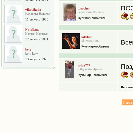
ПОЗ
Lorchen
vikavikako
Умарова Лариса
Карасёва Наталья
кулинар-любитель
11 августа 1983
Nataliano
Натали Наталья
lakshmi
12 августа 1984
Все
М. Анжелика
Кулинар-любитель
kety
kety kety
13 августа 1979
Поз
irina***
Обухова Ирина
Кулинар - любитель
Вы смож
Перва