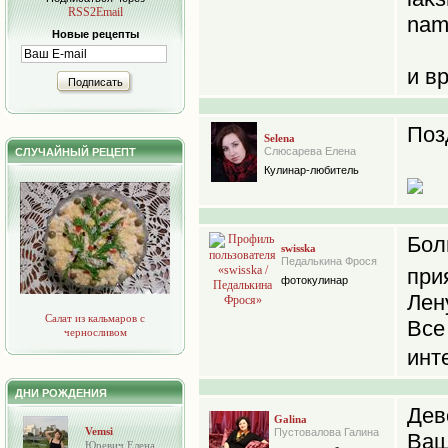
RSS2Email
nam
Новые рецепты
и в
Подписать
Поз
Selena
Слюсарева Елена
СЛУЧАЙНЫЙ РЕЦЕПТ
Кулинар-любитель
Бол
swisska
Педалькина Фрося
прия
фотокулинар
Лен
Салат из кальмаров с
Все
черносливом
инт
ДНИ РОЖДЕНИЯ
Дев
Galina
Vemsi
Пустовалова Галина
Ваш
Юревич Елена