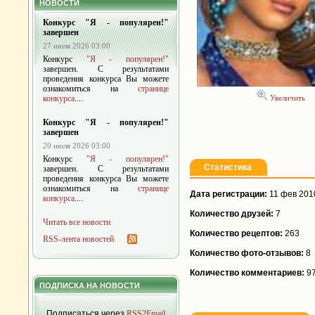
НОВОСТИ
Конкурс "Я - популярен!"
завершен
27 июля 2026 03:00
Конкурс
"Я - популярен!"
завершен. С результатами
проведения конкурса Вы можете
ознакомиться на
странице
конкурса
....
Увеличить
Конкурс "Я - популярен!"
завершен
20 июля 2026 03:00
Конкурс
"Я - популярен!"
Статистика
завершен. С результатами
проведения конкурса Вы можете
ознакомиться на
странице
Дата регистрации:
11 фев 201
конкурса
....
Количество друзей:
7
Читать все новости
Количество рецептов:
263
RSS-лента новостей
Количество фото-отзывов:
8
Количество комментариев:
9
ПОДПИСКА НА НОВОСТИ
Подписаться через
RSS2Email