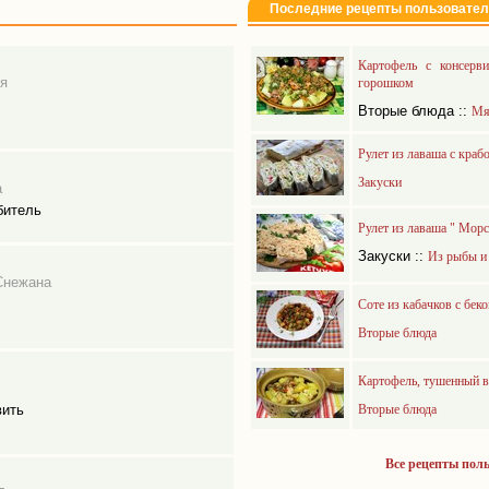
Последние рецепты пользовате
Картофель с консерв
я
горошком
Вторые блюда
::
Мя
Рулет из лаваша с кра
Закуски
а
битель
Рулет из лаваша " Морс
Закуски
::
Из рыбы и
Снежана
Соте из кабачков с бек
Вторые блюда
Картофель, тушенный в
вить
Вторые блюда
Все рецепты пол