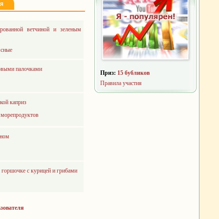
ля
ированной ветчиной и зеленым
сные
бовыми палочками
Приз:
15 бубликов
Правила участия
кой каприз
 морепродуктов
оном
 горшочке с курицей и грибами
ьзователя