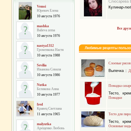
Слюсарева 
Vemsi
Кулинар-лю
Юревич Елена
10 августа 1976
mashka
Все друз
Balieva zema
10 августа 1976
nastya1312
Любимые рецепты пользо
Громенкова Настя
10 августа 1988
Слоеные рисов
Sevilia
Иванова Севиля
Выпечка
::
Д
10 августа 1986
Nutka
Помадка сахар
Беликова Анна
Тесто, кре
10 августа 1977
Помадки
fred
Кравец Светлана
11 августа 1965
Тесто для пиро
Тесто, кре
malyutka
Основные виды
Арещенко Любовь