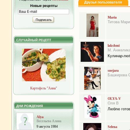
Друзья пользователя
Новые рецепты
Maria
Подписать
Титова Мари
СЛУЧАЙНЫЙ РЕЦЕПТ
lakshmi
М. Анжелик
Кулинар-лю
snejara
Башкирова 
Картофель "Анна"
OLYA-V
Оля В
ДНИ РОЖДЕНИЯ
Люблю гото
Alya
Весельева Алина
9 августа 1984
Selena