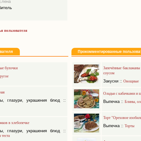
Елена
битель
ья пользователя
вателя
Прокомментированные пользова
ые булочки
Запечённые баклажаны 
соусом
ругое
Закуски
::
Овощные
ная
Оладьи с кабачками и
мы, глазури, украшения блюд
::
Выпечка
::
Блины, ол
Торт "Ореховое изобил
жков в хлебопечке
Выпечка
::
Торты
мы, глазури, украшения блюд
::
 теста