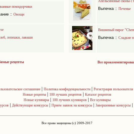
Апельсиновые сконы с
ованные помидорчики
Выпечка
::
Печенье
вание
::
Овощи
езе
Вишневый пирог "Cherr
леб, лепешки, лаваши
Выпечка
::
Сладкие п
бимые рецепты
Все прокомментирова
|
|
льзовательское соглашение
Политика конфиденциальности
Регистрация пользователя
|
|
Новые рецепты
100 лучших рецептов
Каталог рецептов
|
|
Новые кулинары
100 лучших кулинаров
Все кулинары
|
|
|
|
курсов
Действующие конкурсы
Прием заявок на конкурсы
Завершенные конкурсы
Все права защищены (c) 2009-2017