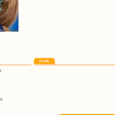
О себе
0
70