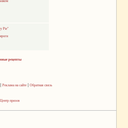
 маком
y Pie"
ироги
нные рецепты
|
|
Реклама на сайте
Обратная связь
Центр призов