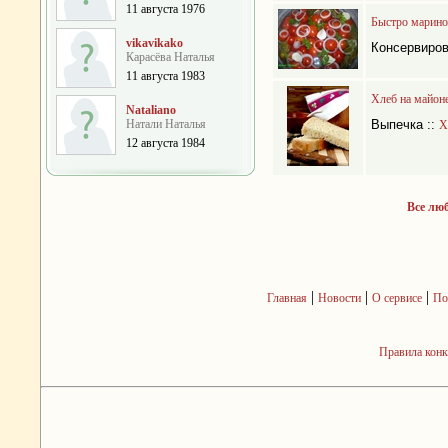
11 августа 1976
Быстро марин
vikavikako
Консервиро
Карасёва Наталья
11 августа 1983
Хлеб на майон
Nataliano
Натали Наталья
Выпечка
::
Х
12 августа 1984
Все лю
|
|
|
Главная
Новости
О сервисе
По
Правила кон