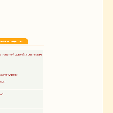
телем рецепты
с томатной сальсой и сметанным
 шампиньонами
адьи
ие"