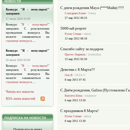
НОВОСТИ
С днем рождения Maya (***Майя) !!!!!
Конкурс "Я - популярен!"
завершен
Слюсарева Елена
/ Selena
27 мар 2012 06:53
27 июля 2026 03:00
Конкурс
"Я - популярен!"
5000-ый рецепт
завершен. С результатами
проведения конкурса Вы
Рутов Степан
/ admin
можете ознакомиться на
12 мар 2012 08:18
странице конкурса
....
Спасибо сайту за подарок
Конкурс "Я - популярен!"
завершен
Просто Людмила
/ lyudmilkay
13 мар 2012 05:59
20 июля 2026 03:00
Конкурс
"Я - популярен!"
Девочки с 8 Марта!!!
завершен. С результатами
проведения конкурса Вы
Оля В
/ OLYA-V
можете ознакомиться на
8 мар 2011 07:45
странице конкурса
....
С Днём рождения, Galina (Пустовалова Га
Читать все новости
Batyreva Elena
/ lenabatyre
RSS-лента новостей
6 мар 2012 13:50
С праздником 8 Марта!
Рутов Степан
/ admin
ПОДПИСКА НА НОВОСТИ
8 мар 2012 13:30
Подписаться через