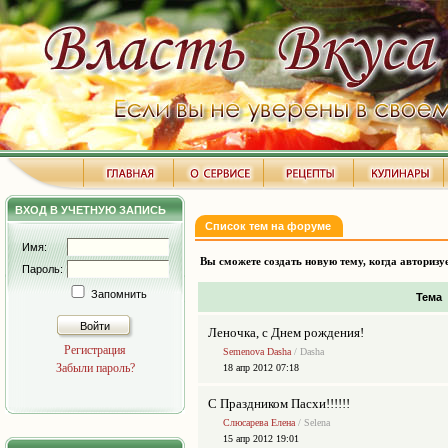
ВХОД В УЧЕТНУЮ ЗАПИСЬ
Список тем на форуме
Имя:
Вы сможете создать новую тему, когда авторизу
Пароль:
Запомнить
Тема
Войти
Леночка, с Днем рождения!
Регистрация
Semenova Dasha
/ Dasha
Забыли пароль?
18 апр 2012 07:18
C Праздником Пасхи!!!!!!
Слюсарева Елена
/ Selena
15 апр 2012 19:01