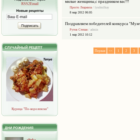
милые женщины,с праздником вас!!!
RSS2Email
Просто Людмила
/ lyudmilkay
Новые рецепты
8 мар 2012 06:05
Поздравляем победителей конкурса "Муж
Подписать
Рутов Степан
/ admin
1 мар 2012 10:12
СЛУЧАЙНЫЙ РЕЦЕПТ
Первая
<<
1
2
3
Курица "По-королевски"
ДНИ РОЖДЕНИЯ
alinka