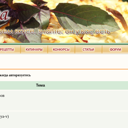
когда авторизуетесь
Тема
зов
ya-v)