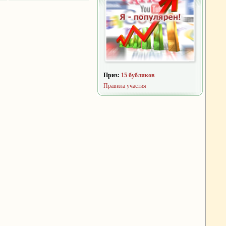
Приз:
15 бубликов
Правила участия