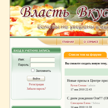
ВХОД В УЧЕТНУЮ ЗАПИСЬ
Список тем на форуме
Имя:
Вы сможете создать новую тему, 
Пароль:
Запомнить
Войти
Новые призы в Центре при
Регистрация
Рутов Степан
/ admin
Забыли пароль?
17 янв 2010 22:43
С днем рождения Оля!!! (Ol
Слюсарева Елена
/ Selena
14 янв 2010 11:59