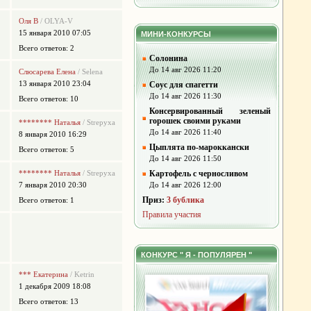
Оля В
/ OLYA-V
15 января 2010 07:05
МИНИ-КОНКУРСЫ
Всего ответов: 2
Солонина
До 14 авг 2026 11:20
Слюсарева Елена
/ Selena
13 января 2010 23:04
Соус для спагетти
До 14 авг 2026 11:30
Всего ответов: 10
Консервированный зеленый
горошек своими руками
******** Наталья
/ Strepyxa
До 14 авг 2026 11:40
8 января 2010 16:29
Цыплята по-мароккански
Всего ответов: 5
До 14 авг 2026 11:50
******** Наталья
/ Strepyxa
Картофель с черносливом
7 января 2010 20:30
До 14 авг 2026 12:00
Приз:
3 бублика
Всего ответов: 1
Правила участия
КОНКУРС " Я - ПОПУЛЯРЕН "
*** Екатерина
/ Ketrin
1 декабря 2009 18:08
Всего ответов: 13