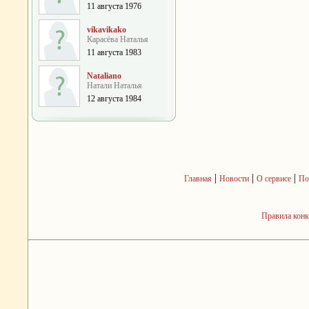
11 августа 1976
vikavikako
Карасёва Наталья
11 августа 1983
Nataliano
Натали Наталья
12 августа 1984
|
|
|
Главная
Новости
О сервисе
По
Правила кон