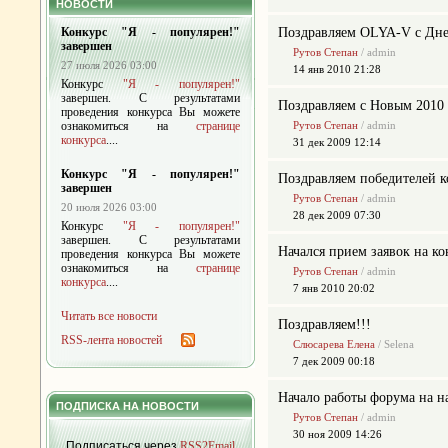
НОВОСТИ
Конкурс "Я - популярен!"
Поздравляем OLYA-V с Дн
завершен
Рутов Степан
/ admin
27 июля 2026 03:00
14 янв 2010 21:28
Конкурс
"Я - популярен!"
завершен. С результатами
Поздравляем с Новым 2010 
проведения конкурса Вы можете
ознакомиться на
странице
Рутов Степан
/ admin
конкурса
....
31 дек 2009 12:14
Конкурс "Я - популярен!"
Поздравляем победителей 
завершен
Рутов Степан
/ admin
20 июля 2026 03:00
28 дек 2009 07:30
Конкурс
"Я - популярен!"
завершен. С результатами
Начался прием заявок на ко
проведения конкурса Вы можете
ознакомиться на
странице
Рутов Степан
/ admin
конкурса
....
7 янв 2010 20:02
Читать все новости
Поздравляем!!!
RSS-лента новостей
Слюсарева Елена
/ Selena
7 дек 2009 00:18
Начало работы форума на н
ПОДПИСКА НА НОВОСТИ
Рутов Степан
/ admin
30 ноя 2009 14:26
Подписаться через
RSS2Email